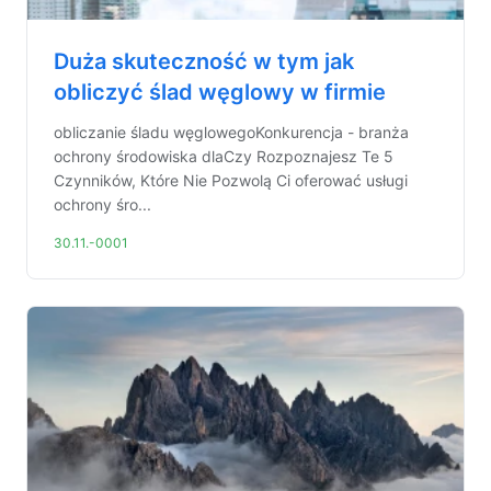
Duża skuteczność w tym jak
obliczyć ślad węglowy w firmie
obliczanie śladu węglowegoKonkurencja - branża
ochrony środowiska dlaCzy Rozpoznajesz Te 5
Czynników, Które Nie Pozwolą Ci oferować usługi
ochrony śro...
30.11.-0001