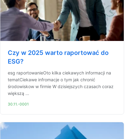
Czy w 2025 warto raportować do
ESG?
esg raportowanieOto kilka ciekawych informacji na
tematCiekawe infromacje o tym jak chronić
środowiskow w firmie W dzisiejszych czasach coraz
większą ...
30.11.-0001