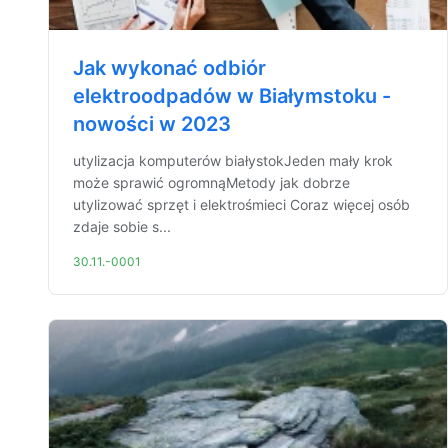
Jak wykonać odbiór
elektroodpadów w Białymstoku -
nowości w 2023
utylizacja komputerów białystokJeden mały krok
może sprawić ogromnąMetody jak dobrze
utylizować sprzęt i elektrośmieci Coraz więcej osób
zdaje sobie s...
30.11.-0001