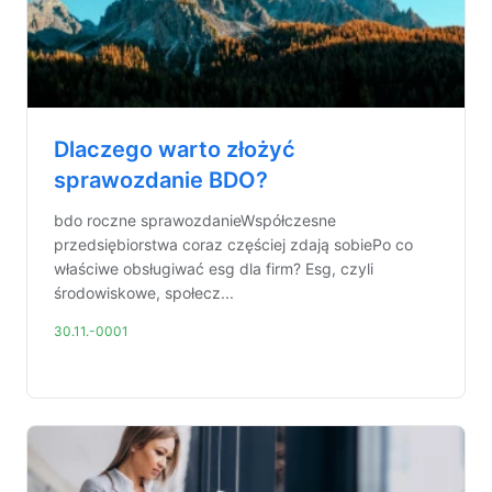
Dlaczego warto złożyć
sprawozdanie BDO?
bdo roczne sprawozdanieWspółczesne
przedsiębiorstwa coraz częściej zdają sobiePo co
właściwe obsługiwać esg dla firm? Esg, czyli
środowiskowe, społecz...
30.11.-0001