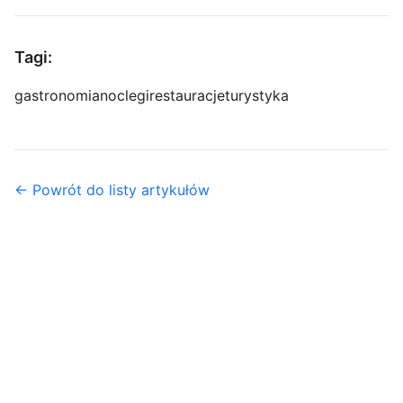
Tagi:
gastronomia
noclegi
restauracje
turystyka
← Powrót do listy artykułów