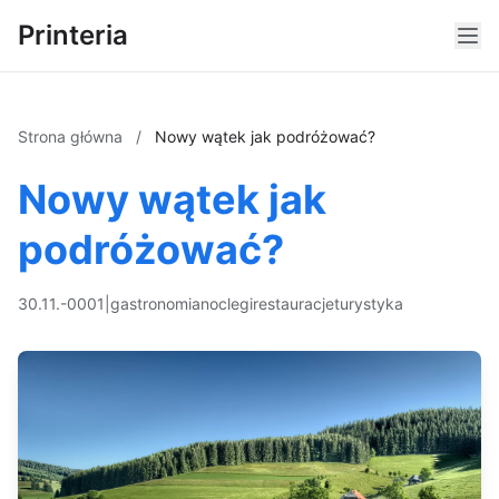
Printeria
Strona główna
/
Nowy wątek jak podróżować?
Nowy wątek jak
podróżować?
30.11.-0001
|
gastronomia
noclegi
restauracje
turystyka