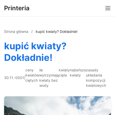
Printeria
Strona główna
/
kupić kwiaty? Dokładnie!
kupić kwiaty?
Dokładnie!
ceny
ile
kwiaty
najtańsze
zasady
kwiatów
wytrzymają
cięte
kwiaty
układania
30.11.-0001
|
ciętych
kwiaty bez
kompozycji
wody
kwiatowych