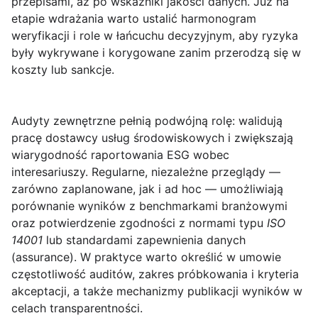
przepisami, aż po wskaźniki jakości danych. Już na
etapie wdrażania warto ustalić harmonogram
weryfikacji i role w łańcuchu decyzyjnym, aby ryzyka
były wykrywane i korygowane zanim przerodzą się w
koszty lub sankcje.
Audyty zewnętrzne
pełnią podwójną rolę: walidują
pracę dostawcy usług środowiskowych i zwiększają
wiarygodność raportowania ESG wobec
interesariuszy. Regularne, niezależne przeglądy —
zarówno zaplanowane, jak i ad hoc — umożliwiają
porównanie wyników z benchmarkami branżowymi
oraz potwierdzenie zgodności z normami typu
ISO
14001
lub standardami zapewnienia danych
(assurance). W praktyce warto określić w umowie
częstotliwość auditów, zakres próbkowania i kryteria
akceptacji, a także mechanizmy publikacji wyników w
celach transparentności.