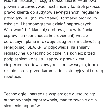
Nadzór, eskalacje i ciągłe doskonalenie
— umowa
powinna przewidywać mechanizmy kontroli jakości:
prawo klienta do audytów zewnętrznych, regularne
przeglądy KPI (np. kwartalne), formalne procedury
eskalacji i harmonogramy działań naprawczych.
Wprowadź też klauzulę o obowiązku wdrażania
usprawnień (continuous improvement) wraz z
corocznym planem rozwoju usług oraz możliwością
renegocjacji SLA/KPI w odpowiedzi na zmiany
regulacyjne lub technologiczne. Na koniec: przed
podpisaniem konsultuj zapisy z prawnikiem i
ekspertem środowiskowym — to inwestycja, która
realnie chroni przed karami administracyjnymi i utratą
reputacji.
Technologie i narzędzia wspierające outsourcing:
automatyzacja raportowania, monitorowanie emisji i
śledzenie odpadów