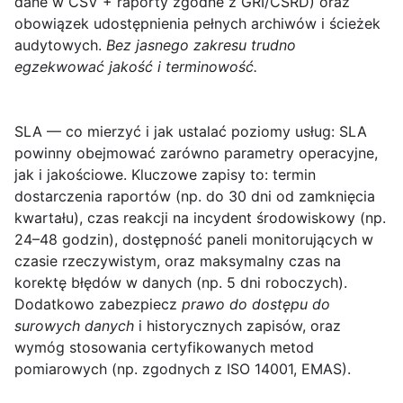
dane w CSV + raporty zgodne z GRI/CSRD) oraz
obowiązek udostępnienia pełnych archiwów i ścieżek
audytowych.
Bez jasnego zakresu trudno
egzekwować jakość i terminowość.
SLA — co mierzyć i jak ustalać poziomy usług
: SLA
powinny obejmować zarówno parametry operacyjne,
jak i jakościowe. Kluczowe zapisy to: termin
dostarczenia raportów (np. do 30 dni od zamknięcia
kwartału), czas reakcji na incydent środowiskowy (np.
24–48 godzin), dostępność paneli monitorujących w
czasie rzeczywistym, oraz maksymalny czas na
korektę błędów w danych (np. 5 dni roboczych).
Dodatkowo zabezpiecz
prawo do dostępu do
surowych danych
i historycznych zapisów, oraz
wymóg stosowania certyfikowanych metod
pomiarowych (np. zgodnych z ISO 14001, EMAS).