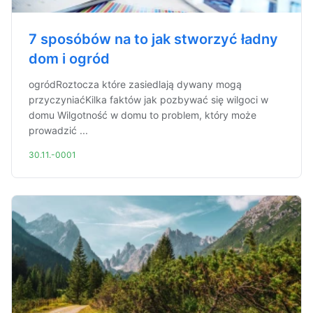
7 sposóbów na to jak stworzyć ładny
dom i ogród
ogródRoztocza które zasiedlają dywany mogą
przyczyniaćKilka faktów jak pozbywać się wilgoci w
domu Wilgotność w domu to problem, który może
prowadzić ...
30.11.-0001