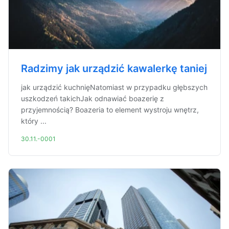
Radzimy jak urządzić kawalerkę taniej
jak urządzić kuchnięNatomiast w przypadku głębszych
uszkodzeń takichJak odnawiać boazerię z
przyjemnością? Boazeria to element wystroju wnętrz,
który ...
30.11.-0001