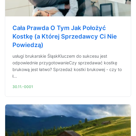
Cała Prawda O Tym Jak Położyć
Kostkę (a Której Sprzedawcy Ci Nie
Powiedzą)
usługi brukarskie ŚląskKluczem do sukcesu jest
odpowiednie przygotowanieCzy sprzedawać kostkę
brukową jest łatwo? Sprzedaż kostki brukowej - czy to
ł...
30.11.-0001