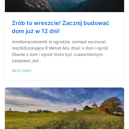
Zrób to wreszcie! Zacznij budować
dom już w 12 dni!
domKompostownik w ogrodzie: zamiast wyrzucać
resztkiSzokujące 8 Metod Aby dbać o dom i ogród
Dbanie o dom i ogród może być czasochłonnym
zadaniem, jed...
30.11.-0001