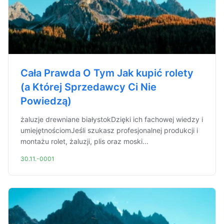
Cała Prawda O Tym Jak kupić rolety
(a Której Sprzedawcy Ci Nie
Powiedzą)
żaluzje drewniane białystokDzięki ich fachowej wiedzy i
umiejętnościomJeśli szukasz profesjonalnej produkcji i
montażu rolet, żaluzji, plis oraz moski...
30.11.-0001