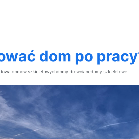
ować dom po pracy
dowa domów szkieletowych
domy drewniane
domy szkieletowe