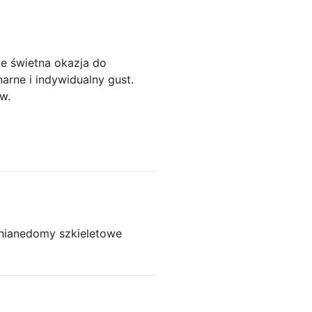
że świetna okazja do
narne i indywidualny gust.
w.
niane
domy szkieletowe