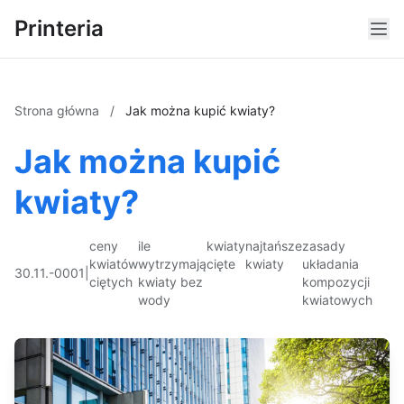
Printeria
Strona główna
/
Jak można kupić kwiaty?
Jak można kupić
kwiaty?
ceny
ile
kwiaty
najtańsze
zasady
kwiatów
wytrzymają
cięte
kwiaty
układania
30.11.-0001
|
ciętych
kwiaty bez
kompozycji
wody
kwiatowych