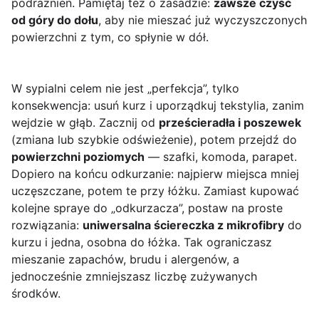
podrażnień. Pamiętaj też o zasadzie:
zawsze czyść
od góry do dołu
, aby nie mieszać już wyczyszczonych
powierzchni z tym, co spłynie w dół.
W sypialni celem nie jest „perfekcja”, tylko
konsekwencja: usuń kurz i uporządkuj tekstylia, zanim
wejdzie w głąb. Zacznij od
prześcieradła i poszewek
(zmiana lub szybkie odświeżenie), potem przejdź do
powierzchni poziomych
— szafki, komoda, parapet.
Dopiero na końcu odkurzanie: najpierw miejsca mniej
uczęszczane, potem te przy łóżku. Zamiast kupować
kolejne spraye do „odkurzacza”, postaw na proste
rozwiązania:
uniwersalna ściereczka z mikrofibry
do
kurzu i jedna, osobna do łóżka. Tak ograniczasz
mieszanie zapachów, brudu i alergenów, a
jednocześnie zmniejszasz liczbę zużywanych
środków.