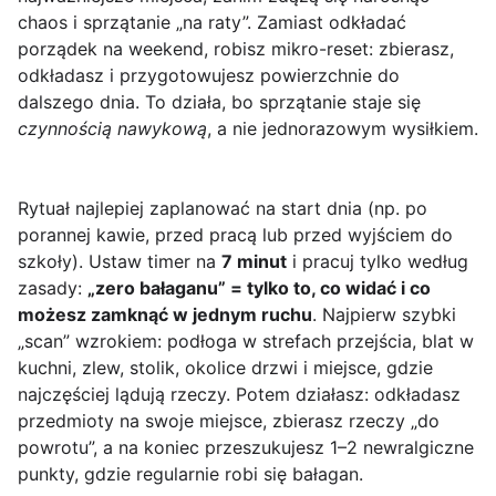
chaos i sprzątanie „na raty”. Zamiast odkładać
porządek na weekend, robisz mikro-reset: zbierasz,
odkładasz i przygotowujesz powierzchnie do
dalszego dnia. To działa, bo sprzątanie staje się
czynnością nawykową
, a nie jednorazowym wysiłkiem.
Rytuał najlepiej zaplanować na start dnia (np. po
porannej kawie, przed pracą lub przed wyjściem do
szkoły). Ustaw timer na
7 minut
i pracuj tylko według
zasady:
„zero bałaganu” = tylko to, co widać i co
możesz zamknąć w jednym ruchu
. Najpierw szybki
„scan” wzrokiem: podłoga w strefach przejścia, blat w
kuchni, zlew, stolik, okolice drzwi i miejsce, gdzie
najczęściej lądują rzeczy. Potem działasz: odkładasz
przedmioty na swoje miejsce, zbierasz rzeczy „do
powrotu”, a na koniec przeszukujesz 1–2 newralgiczne
punkty, gdzie regularnie robi się bałagan.