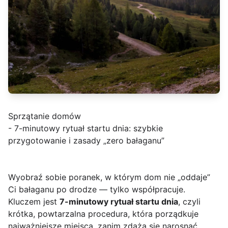
Sprzątanie domów
- 7-minutowy rytuał startu dnia: szybkie
przygotowanie i zasady „zero bałaganu”
Wyobraź sobie poranek, w którym dom nie „oddaje”
Ci bałaganu po drodze — tylko współpracuje.
Kluczem jest
7-minutowy rytuał startu dnia
, czyli
krótka, powtarzalna procedura, która porządkuje
najważniejsze miejsca, zanim zdążą się narosnąć