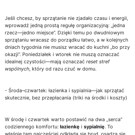
Jeśli chcesz, by sprzątanie nie zjadało czasu i energii,
wprowadź jedną prostą regułę organizacyjną:
„jedna
rzecz—jedno miejsce”
. Dzięki temu po dwudniowym
sprzątaniu wracasz do porządku łatwo, a w kolejnych
dniach tygodnia nie musisz wracać do kuchni „bo przy
okazji”. Poniedziałek i wtorek nie muszą oznaczać
idealnej czystości—mają oznaczać
reset stref
wspólnych
, który od razu czuć w domu.
- Środa–czwartek: łazienka i sypialnia—jak sprzątać
skutecznie, bez przepłacania (triki na środki i koszty)
W środę i czwartek warto postawić na dwa „serca”
codziennego komfortu:
łazienkę
i
sypialnię
. To
właśnie tam najczęściej odkłada się brud, osadza się