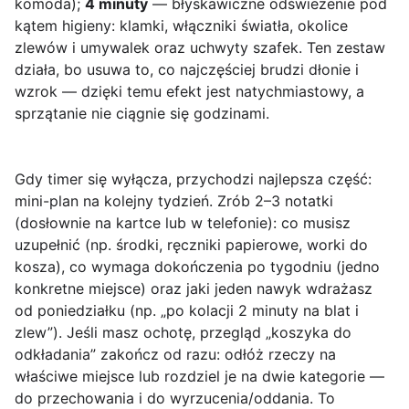
komoda);
4 minuty
— błyskawiczne odświeżenie pod
kątem higieny: klamki, włączniki światła, okolice
zlewów i umywalek oraz uchwyty szafek. Ten zestaw
działa, bo usuwa to, co najczęściej brudzi dłonie i
wzrok — dzięki temu efekt jest natychmiastowy, a
sprzątanie nie ciągnie się godzinami.
Gdy timer się wyłącza, przychodzi najlepsza część:
mini-plan na kolejny tydzień
. Zrób 2–3 notatki
(dosłownie na kartce lub w telefonie): co musisz
uzupełnić (np. środki, ręczniki papierowe, worki do
kosza), co wymaga dokończenia po tygodniu (jedno
konkretne miejsce) oraz jaki jeden nawyk wdrażasz
od poniedziałku (np. „po kolacji 2 minuty na blat i
zlew”). Jeśli masz ochotę, przegląd „koszyka do
odkładania” zakończ od razu: odłóż rzeczy na
właściwe miejsce lub rozdziel je na dwie kategorie —
do przechowania i do wyrzucenia/oddania. To