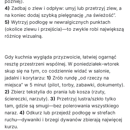
później).
4)
Zadbaj o zlew i odpływ: umyj lub przetrzyj zlew, a
na koniec dodaj szybką pielęgnację „na świeżość”.
5)
Wytrzyj podłogę w newralgicznych punktach
(okolice zlewu i przejścia)—to zwykle robi największą
różnicę wizualną.
Gdy kuchnia wygląda przyzwoicie, łatwiej ogarnąć
resztę przestrzeni wspólnej. W poniedziałek–wtorek
skup się na tym, co codziennie widać w salonie,
jadalni i korytarzu:
1)
Zrób rundę „od rzeczy na
miejsca” w 5 minut (pilot, torby, zabawki, dokumenty).
2)
Zbierz tekstylia do prania lub kosza (rzuty,
ściereczki, narzuty).
3)
Przetrzyj lustra/szkło tylko
tam, gdzie są smugi—bez polerowania wszystkiego
naraz.
4)
Odkurz lub przejedź podłogę w strefach
ruchu—dywaniki i brzegi dywanów zbierają najwięcej
kurzu.