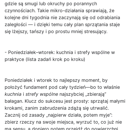
gdzie są smugi lub okruchy po porannych
czynnościach. Takie mikro-działania sprawiają, że
kolejne dni tygodnia nie zaczynają się od odrabiania
zaległości — i dzięki temu cały plan sprzątania staje
się lżejszy, tańszy i po prostu mniej stresujący.
- Poniedziałek–wtorek: kuchnia i strefy wspólne w
praktyce (lista zadań krok po kroku)
Poniedziałek i wtorek to najlepszy moment, by
położyć fundament pod cały tydzień—bo to właśnie
kuchnia
i
strefy wspólne
najszybciej „zbierają”
bałagan. Klucz do sukcesu jest prosty: sprzątaj małymi
krokami, zanim zabrudzenia zdążą się utrwalić.
Zacznij od zasady „najpierw działa, potem myje”:
zbierz rzeczy na swoje miejsca, wyrzuć to, co już nie
ma sensu, a dopiero potem przejdź do powierzchni.