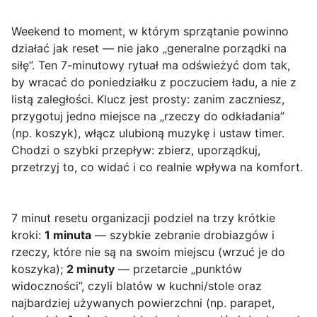
Weekend to moment, w którym sprzątanie powinno
działać jak reset — nie jako „generalne porządki na
siłę”. Ten 7-minutowy rytuał ma odświeżyć dom tak,
by wracać do poniedziałku z poczuciem ładu, a nie z
listą zaległości. Klucz jest prosty: zanim zaczniesz,
przygotuj jedno miejsce na „rzeczy do odkładania”
(np. koszyk), włącz ulubioną muzykę i ustaw timer.
Chodzi o szybki przepływ: zbierz, uporządkuj,
przetrzyj to, co widać i co realnie wpływa na komfort.
7 minut resetu organizacji
podziel na trzy krótkie
kroki:
1 minuta
— szybkie zebranie drobiazgów i
rzeczy, które nie są na swoim miejscu (wrzuć je do
koszyka);
2 minuty
— przetarcie „punktów
widoczności”, czyli blatów w kuchni/stole oraz
najbardziej używanych powierzchni (np. parapet,