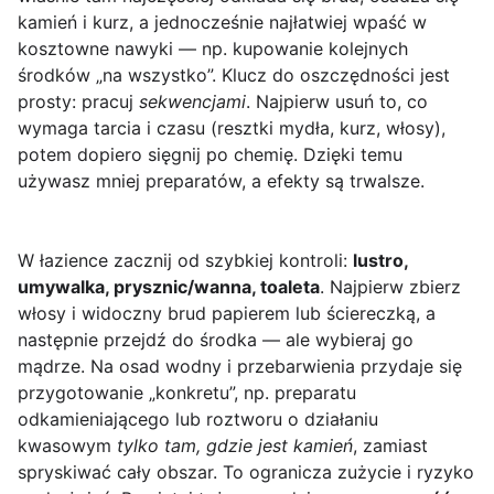
kamień i kurz, a jednocześnie najłatwiej wpaść w
kosztowne nawyki — np. kupowanie kolejnych
środków „na wszystko”. Klucz do oszczędności jest
prosty: pracuj
sekwencjami
. Najpierw usuń to, co
wymaga tarcia i czasu (resztki mydła, kurz, włosy),
potem dopiero sięgnij po chemię. Dzięki temu
używasz mniej preparatów, a efekty są trwalsze.
W łazience zacznij od szybkiej kontroli:
lustro,
umywalka, prysznic/wanna, toaleta
. Najpierw zbierz
włosy i widoczny brud papierem lub ściereczką, a
następnie przejdź do środka — ale wybieraj go
mądrze. Na osad wodny i przebarwienia przydaje się
przygotowanie „konkretu”, np. preparatu
odkamieniającego lub roztworu o działaniu
kwasowym
tylko tam, gdzie jest kamień
, zamiast
spryskiwać cały obszar. To ogranicza zużycie i ryzyko