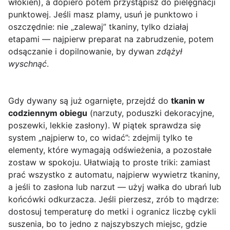
włókien), a dopiero potem przystąpisz do pielęgnacji
punktowej. Jeśli masz plamy, usuń je punktowo i
oszczędnie: nie „zalewaj” tkaniny, tylko działaj
etapami — najpierw preparat na zabrudzenie, potem
odsączanie i dopilnowanie, by dywan
zdążył
wyschnąć
.
Gdy dywany są już ogarnięte, przejdź do
tkanin w
codziennym obiegu
(narzuty, poduszki dekoracyjne,
poszewki, lekkie zasłony). W piątek sprawdza się
system „najpierw to, co widać”: zdejmij tylko te
elementy, które wymagają odświeżenia, a pozostałe
zostaw w spokoju. Ułatwiają to proste triki: zamiast
prać wszystko z automatu, najpierw wywietrz tkaniny,
a jeśli to zasłona lub narzut — użyj wałka do ubrań lub
końcówki odkurzacza. Jeśli pierzesz, zrób to mądrze:
dostosuj temperaturę do metki i ogranicz liczbę cykli
suszenia, bo to jedno z najszybszych miejsc, gdzie