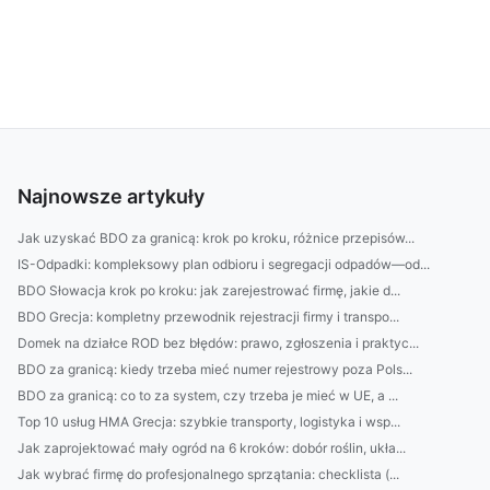
Najnowsze artykuły
Jak uzyskać BDO za granicą: krok po kroku, różnice przepisów...
IS-Odpadki: kompleksowy plan odbioru i segregacji odpadów—od...
BDO Słowacja krok po kroku: jak zarejestrować firmę, jakie d...
BDO Grecja: kompletny przewodnik rejestracji firmy i transpo...
Domek na działce ROD bez błędów: prawo, zgłoszenia i praktyc...
BDO za granicą: kiedy trzeba mieć numer rejestrowy poza Pols...
BDO za granicą: co to za system, czy trzeba je mieć w UE, a ...
Top 10 usług HMA Grecja: szybkie transporty, logistyka i wsp...
Jak zaprojektować mały ogród na 6 kroków: dobór roślin, ukła...
Jak wybrać firmę do profesjonalnego sprzątania: checklista (...