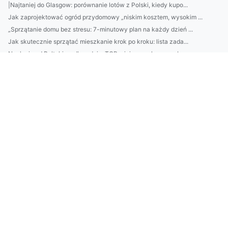
|Najtaniej do Glasgow: porównanie lotów z Polski, kiedy kupo...
Jak zaprojektować ogród przydomowy „niskim kosztem, wysokim ...
„Sprzątanie domu bez stresu: 7-minutowy plan na każdy dzień ...
Jak skutecznie sprzątać mieszkanie krok po kroku: lista zada...
Noclegi nad Bałtykiem dla rodzin: TOP miejsca z placem zabaw...
Porównanie sklepów internetowych: 10 kryteriów wyboru (dosta...
E-RA Luksemburg: Jak działa automatyczna rezerwacja i opieka...
Trends 2026 w projektowaniu wnętrz: 7 kierunków dla architek...
Jak dobrać krem z filtrem do typu skóry? Test SPF, składniki...
Top 7 pytań przed wyborem cateringu dietetycznego: kalorie, ...
Oszczędzanie bez wyrzeczeń: 7 prostych nawyków (konto oszczę...
Jak wybrać firmę do obsługi ochrony środowiska: audyty, decy...
Meble do biura: jak dobrać ergonomiczne biurko i krzesło do ...
Jak usprawnić sprzątanie domu? 7-minutowe rutyny na każdy po...
Jak dobrać krem z SPF do typu skóry i pory roku? Sprawdź szy...
Jak wybrać platformę e-commerce i uniknąć błędów przy budowi...
Klimatyzacja w Piasecznie: 7 rzeczy, o które warto zadbać pr...
Domek na działce ROD: 10 błędów przy wyborze lokalizacji i f...
„Najlepsze składniki do pielęgnacji na lato: retinol, niacyn...