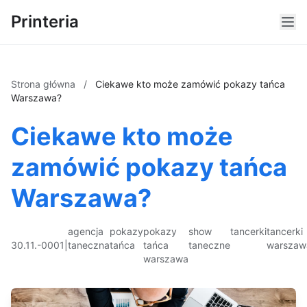
Printeria
Strona główna
/
Ciekawe kto może zamówić pokazy tańca
Warszawa?
Ciekawe kto może
zamówić pokazy tańca
Warszawa?
agencja
pokazy
pokazy
show
tancerki
tancerki
30.11.-0001
|
taneczna
tańca
tańca
taneczne
warszaw
warszawa