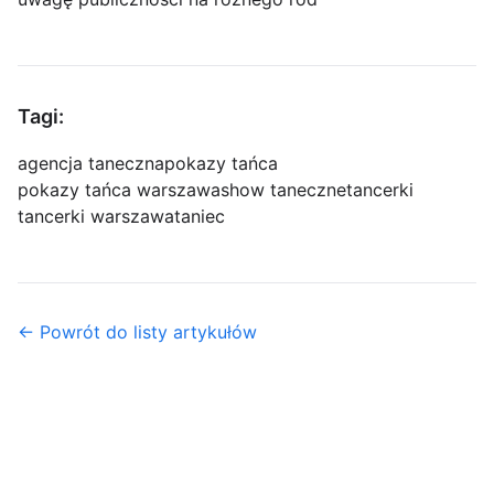
Tagi:
agencja taneczna
pokazy tańca
pokazy tańca warszawa
show taneczne
tancerki
tancerki warszawa
taniec
← Powrót do listy artykułów