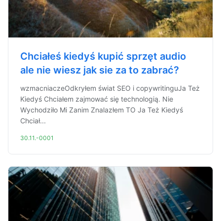
Chciałeś kiedyś kupić sprzęt audio
ale nie wiesz jak sie za to zabrać?
wzmacniaczeOdkryłem świat SEO i copywritinguJa Też
Kiedyś Chciałem zajmować się technologią. Nie
Wychodziło Mi Zanim Znalazłem TO Ja Też Kiedyś
Chciał...
30.11.-0001