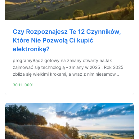
Czy Rozpoznajesz Te 12 Czynników,
Które Nie Pozwolą Ci kupić
elektronikę?
programyBądź gotowy na zmiany otwarty naJak
zajmować się technologią - zmiany w 2025 . Rok 2025
zbliża się wielkimi krokami, a wraz z nim niesamow...
30.11.-0001