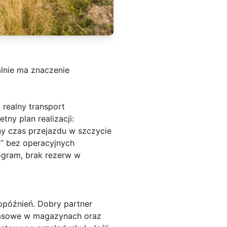
lnie ma znaczenie
 realny transport
etny plan realizacji
:
ny czas przejazdu w szczycie
y” bez operacyjnych
gram, brak rezerw w
opóźnień
. Dobry partner
czasowe w magazynach oraz