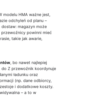
 W modelu HMA ważne jest,
razie odchyleń od planu –
hu dostaw: magazyn może
 przewoźnicy powinni mieć
sie, takie jak awarie,
entów
, bo nawet najlepiej
A do Z przewoźnik koordynuje
anymi ładunku oraz
formacji (np. dane odbiorcy,
zestoje i dodatkowe koszty.
ewidywalna – a to w