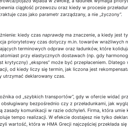
ierowca/pojazd wpada w zwłokę, a ładunek wymaga prioryt
zapewnia ciągłość przewozu oraz kiedy w procesie przeł
traktuje czas jako parametr zarządzany, a nie „życzony”.
żnienie: kiedy czas
naprawdę
ma znaczenie, a kiedy jest 
cja priorytetowy czas dotyczy m.in. towarów wrażliwych n
ających terminowych odpraw oraz ładunków, które kolidu
atomiast przy elastycznych dostawach (np. gdy harmonog
jest krytyczny) „ekspres” może być przepłaceniem. Dlatego
acji, od kiedy liczy się termin, jak liczona jest rekompensa
by utrzymać deklarowany czas.
źnika od „szybkich transportów”, gdy w ofercie widać prz
t obsługiwany bezpośrednio czy z przeładunkami, jak wyglą
 są zasady komunikacji w razie odchyleń. Firma, która umie
oluje tempo realizacji. W efekcie dostajesz nie tylko deklar
i wartość, która w HMA Grecji najczęściej przekłada się 