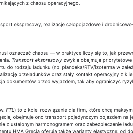
ynikających z chaosu operacyjnego.
ansport ekspresowy, realizacje całopojazdowe i drobnico
usi oznaczać chaosu — w praktyce liczy się to, jak przew
enia.
Transport ekspresowy
zwykle obejmuje priorytetowe p
tu do rodzaju ładunku (np. plandeka/RTV/izoterma w zale
alizację przeładunków oraz stały kontakt operacyjny z klie
cja dokumentów przed wyjazdem, tak aby ograniczyć ryzyk
zw.
FTL
) to z kolei rozwiązanie dla firm, które chcą maksym
ęściej obejmuje ono transport pojedynczym pojazdem na j
dnie z ustalonym harmonogramem oraz zabezpieczenie ład
entu HMA Grecja oferują także warianty elastyczne: od d