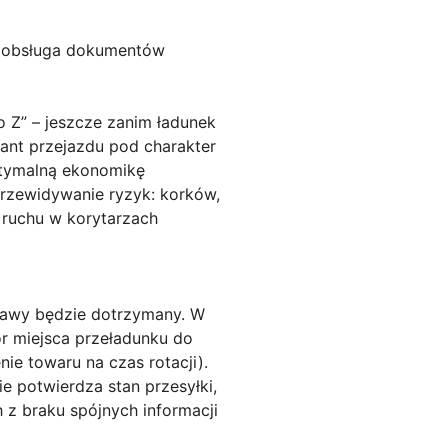
 i obsługa dokumentów
o Z” – jeszcze zanim ładunek
iant przejazdu pod charakter
ptymalną ekonomikę
 przewidywanie ryzyk: korków,
 ruchu w korytarzach
stawy będzie dotrzymany. W
r miejsca przeładunku do
e towaru na czas rotacji).
e potwierdza stan przesyłki,
 z braku spójnych informacji