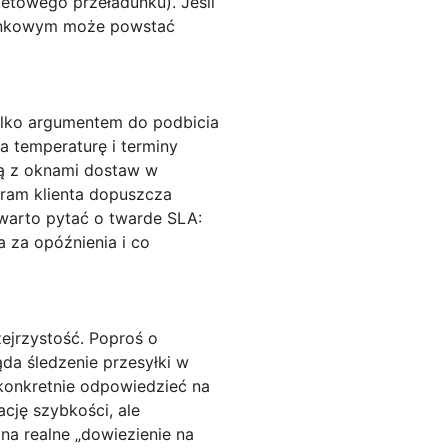
etowego przeładunku). Jeśli
adunkowym może powstać
tylko argumentem do podbicia
a temperaturę i terminy
ją z oknami dostaw w
ram klienta dopuszcza
 warto pytać o
twarde SLA
:
ta za opóźnienia i co
ejrzystość. Poproś o
da śledzenie przesyłki w
 konkretnie odpowiedzieć na
ację szybkości, ale
na realne „dowiezienie na