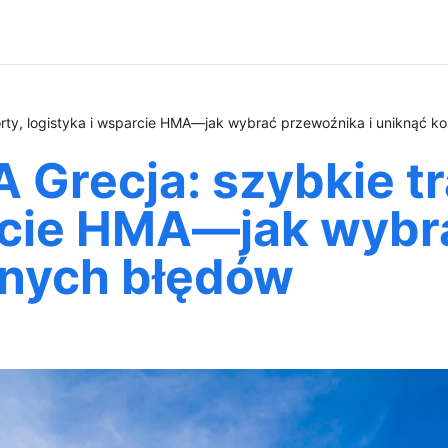
orty, logistyka i wsparcie HMA—jak wybrać przewoźnika i uniknąć 
 Grecja: szybkie t
arcie HMA—jak wybr
wnych błędów