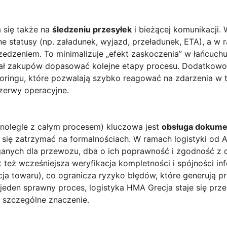
 się także na
śledzeniu przesyłek
i bieżącej komunikacji.
ne statusy (np. załadunek, wyjazd, przeładunek, ETA), a w 
zedzeniem. To minimalizuje „efekt zaskoczenia” w łańcuc
iał zakupów dopasować kolejne etapy procesu. Dodatkowo
ingu, które pozwalają szybko reagować na zdarzenia w tra
zerwy operacyjne.
wnolegle z całym procesem) kluczowa jest
obsługa dokum
się zatrzymać na formalnościach. W ramach logistyki od 
ych dla przewozu, dba o ich poprawność i zgodność z d
st też wcześniejsza weryfikacja kompletności i spójności in
a towaru), co ogranicza ryzyko błędów, które generują pr
w jeden sprawny proces, logistyka HMA Grecja staje się prz
 szczególne znaczenie.