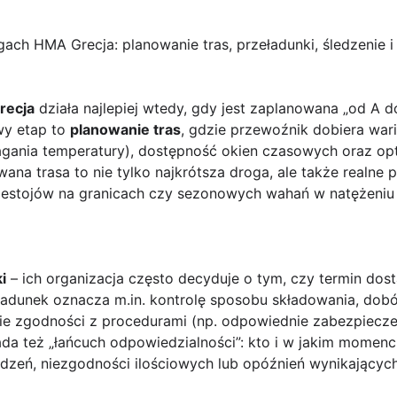
gach HMA Grecja: planowanie tras, przeładunki, śledzenie
recja
działa najlepiej wtedy, gdy jest zaplanowana „od A d
wy etap to
planowanie tras
, gdzie przewoźnik dobiera war
agania temperatury), dostępność okien czasowych oraz o
ana trasa to nie tylko najkrótsza droga, ale także realne
zestojów na granicach czy sezonowych wahań w natężeniu
i
– ich organizacja często decyduje o tym, czy termin do
adunek oznacza m.in. kontrolę sposobu składowania, dobó
ie zgodności z procedurami (np. odpowiednie zabezpieczeni
ada też „łańcuch odpowiedzialności”: kto i w jakim momenci
dzeń, niezgodności ilościowych lub opóźnień wynikających