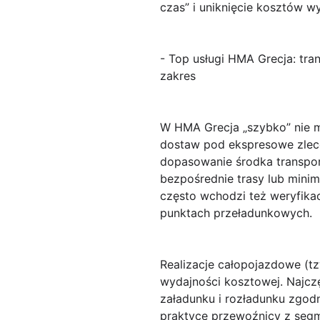
czas” i uniknięcie kosztów w
- Top usługi HMA Grecja: tr
zakres
W
HMA Grecja
„szybko” nie m
dostaw pod ekspresowe zlec
dopasowanie środka transpor
bezpośrednie trasy lub minim
często wchodzi też weryfika
punktach przeładunkowych.
Realizacje całopojazdowe
(t
wydajności kosztowej. Najcz
załadunku i rozładunku zgo
praktyce przewoźnicy z segm