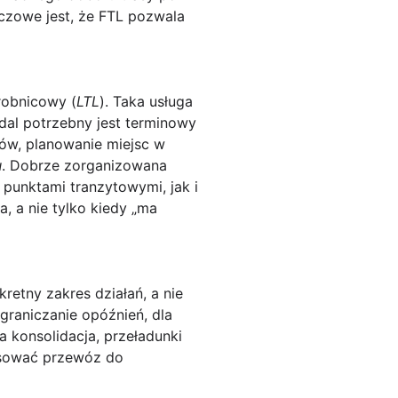
czowe jest, że FTL pozwala
drobnicowy
(
LTL
). Taka usługa
dal potrzebny jest terminowy
ków, planowanie miejsc w
u
. Dobrze zorganizowana
punktami tranzytowymi, jak i
a, a nie tylko kiedy „ma
kretny zakres działań
, a nie
ograniczanie opóźnień, dla
 konsolidacja, przeładunki
sować przewóz do