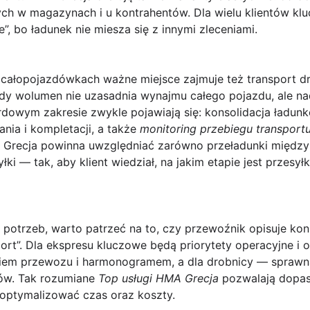
ch w magazynach i u kontrahentów. Dla wielu klientów klu
”, bo ładunek nie miesza się z innymi zleceniami.
w całopojazdówkach ważne miejsce zajmuje też
transport 
gdy wolumen nie uzasadnia wynajmu całego pojazdu, ale na
rdowym zakresie zwykle pojawiają się: konsolidacja ładun
ania i kompletacji, a także
monitoring przebiegu transport
Grecja powinna uwzględniać zarówno przeładunki między 
ki — tak, aby klient wiedział, na jakim etapie jest przesyłk
 potrzeb, warto patrzeć na to, czy przewoźnik opisuje
kon
port”. Dla ekspresu kluczowe będą priorytety operacyjne i 
iem przewozu i harmonogramem, a dla drobnicy — sprawna
sów. Tak rozumiane
Top usługi HMA Grecja
pozwalają dopa
 zoptymalizować czas oraz koszty.