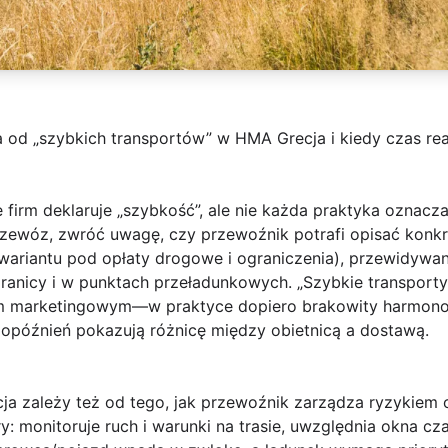
 od „szybkich transportów” w HMA Grecja i kiedy czas rea
 firm deklaruje „szybkość”, ale nie każda praktyka oznacza
rzewóz, zwróć uwagę, czy przewoźnik potrafi opisać
konkr
 wariantu pod opłaty drogowe i ograniczenia), przewidywa
granicy i w punktach przeładunkowych. „Szybkie transport
m marketingowym—w praktyce dopiero brakowity harmono
y opóźnień pokazują różnicę między obietnicą a dostawą.
a zależy też od tego,
jak przewoźnik zarządza ryzykiem 
y: monitoruje ruch i warunki na trasie, uwzględnia okna 