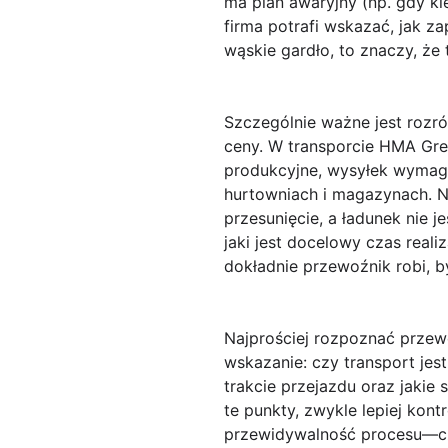
ma plan awaryjny (np. gdy k
firma potrafi wskazać, jak 
wąskie gardło, to znaczy, że 
Szczególnie ważne jest rozró
ceny. W transporcie HMA Gre
produkcyjne, wysyłek wymag
hurtowniach i magazynach. N
przesunięcie, a ładunek nie 
jaki jest docelowy czas realiz
dokładnie przewoźnik robi, 
Najprościej rozpoznać przewo
wskazanie: czy transport jes
trakcie przejazdu oraz jakie
te punkty, zwykle lepiej kontr
przewidywalność procesu—czyl