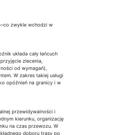
we—co zwykle wchodzi w
oźnik układa cały łańcuch
rzyjęcie zlecenia,
żności od wymagań),
ntem. W zakres takiej usługi
o opóźnień na granicy i w
alnej przewidywalności i
ednym kierunku, organizację
unku na czas przewozu. W
okładnego doboru trasy po