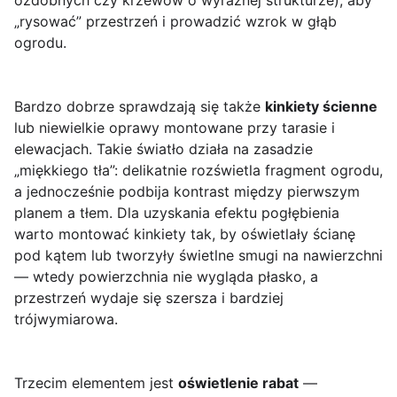
ozdobnych czy krzewów o wyraźnej strukturze), aby
„rysować” przestrzeń i prowadzić wzrok w głąb
ogrodu.
Bardzo dobrze sprawdzają się także
kinkiety ścienne
lub niewielkie oprawy montowane przy tarasie i
elewacjach. Takie światło działa na zasadzie
„miękkiego tła”: delikatnie rozświetla fragment ogrodu,
a jednocześnie podbija kontrast między pierwszym
planem a tłem. Dla uzyskania efektu pogłębienia
warto montować kinkiety tak, by oświetlały ścianę
pod kątem lub tworzyły świetlne smugi na nawierzchni
— wtedy powierzchnia nie wygląda płasko, a
przestrzeń wydaje się szersza i bardziej
trójwymiarowa.
Trzecim elementem jest
oświetlenie rabat
—