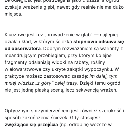
że odległość jest postrzegana jako dłuższa, a ogród
zyskuje wrażenie głębi, nawet gdy realnie nie ma dużo
miejsca.
Kluczowe jest też „prowadzenie w głąb” — najlepiej
działa układ, w którym ścieżka
stopniowo odsuwa się
od obserwatora
. Dobrym rozwiązaniem są warianty z
meandrującym przebiegiem, przy którym kolejne
fragmenty odsłaniają widoki na rabaty, rośliny
wielowarstwowe czy ukryte zakątki wypoczynku. W
praktyce możesz zastosować zasadę:
im dalej, tym
mniej widzisz „z góry” całej trasy
. Dzięki temu ogród
nie jest jedną płaską sceną, lecz sekwencją wrażeń.
Optycznym sprzymierzeńcem jest również szerokość i
sposób zakończenia ścieżek. Gdy stosujesz
zwężające się przejścia
(np. odrobinę węższe w