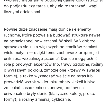
wybierać materiały w podobnej gamie kolorystycznej
do podjazdu czy tarasu, aby nie rozpraszać uwagi
licznymi odcieniami.
Równie duże znaczenie mają
donice i elementy
ruchome
, które pozwalają budować strukturę nawet
na ograniczonej powierzchni. W skali 6×6 dobrze
sprawdza się kilka większych pojemników zamiast
wielu małych — dzięki temu zachowasz proporcje i
unikniesz wizualnego „szumu”. Donice mogą pełnić
rolę pionowych akcentów (np. trawy ozdobne, rośliny
o wyraźnym pokroju, zimozielone krzewy w zwartej
formie), a także wyznaczać wejście na taras lub
prowadzić wzrok w kierunku rabaty. Jeżeli lubisz
zmieniać nasadzenia sezonowo, postaw na
uniwersalne bryły donic (klasyczne kolory, proste
formy), a rośliny zmieniaj cyklicznie.