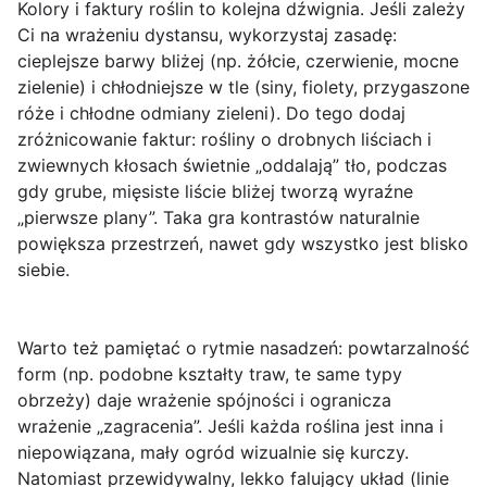
Kolory i faktury roślin to kolejna dźwignia. Jeśli zależy
Ci na wrażeniu dystansu, wykorzystaj zasadę:
cieplejsze barwy bliżej
(np. żółcie, czerwienie, mocne
zielenie) i
chłodniejsze w tle
(siny, fiolety, przygaszone
róże i chłodne odmiany zieleni). Do tego dodaj
zróżnicowanie faktur: rośliny o drobnych liściach i
zwiewnych kłosach świetnie „oddalają” tło, podczas
gdy grube, mięsiste liście bliżej tworzą wyraźne
„pierwsze plany”. Taka gra kontrastów naturalnie
powiększa przestrzeń, nawet gdy wszystko jest blisko
siebie.
Warto też pamiętać o rytmie nasadzeń:
powtarzalność
form
(np. podobne kształty traw, te same typy
obrzeży) daje wrażenie spójności i ogranicza
wrażenie „zagracenia”. Jeśli każda roślina jest inna i
niepowiązana, mały ogród wizualnie się kurczy.
Natomiast przewidywalny, lekko falujący układ (linie