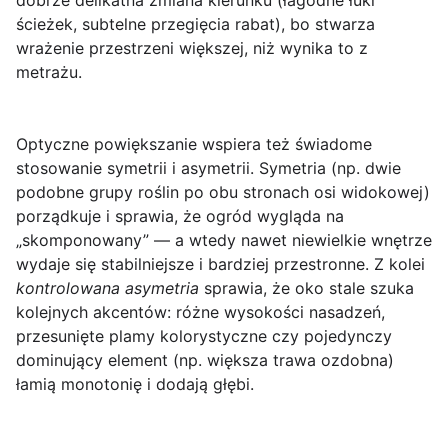
dobrze delikatna zmiana kierunku (łagodne łuki
ścieżek, subtelne przegięcia rabat), bo stwarza
wrażenie przestrzeni większej, niż wynika to z
metrażu.
Optyczne powiększanie wspiera też świadome
stosowanie
symetrii i asymetrii
. Symetria (np. dwie
podobne grupy roślin po obu stronach osi widokowej)
porządkuje i sprawia, że ogród wygląda na
„skomponowany” — a wtedy nawet niewielkie wnętrze
wydaje się stabilniejsze i bardziej przestronne. Z kolei
kontrolowana asymetria
sprawia, że oko stale szuka
kolejnych akcentów: różne wysokości nasadzeń,
przesunięte plamy kolorystyczne czy pojedynczy
dominujący element (np. większa trawa ozdobna)
łamią monotonię i dodają głębi.