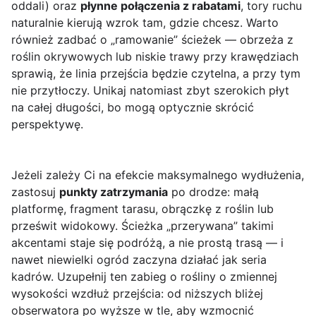
oddali) oraz
płynne połączenia z rabatami
, tory ruchu
naturalnie kierują wzrok tam, gdzie chcesz. Warto
również zadbać o „ramowanie” ścieżek — obrzeża z
roślin okrywowych lub niskie trawy przy krawędziach
sprawią, że linia przejścia będzie czytelna, a przy tym
nie przytłoczy. Unikaj natomiast zbyt szerokich płyt
na całej długości, bo mogą optycznie skrócić
perspektywę.
Jeżeli zależy Ci na efekcie maksymalnego wydłużenia,
zastosuj
punkty zatrzymania
po drodze: małą
platformę, fragment tarasu, obrączkę z roślin lub
prześwit widokowy. Ścieżka „przerywana” takimi
akcentami staje się podróżą, a nie prostą trasą — i
nawet niewielki ogród zaczyna działać jak seria
kadrów. Uzupełnij ten zabieg o rośliny o zmiennej
wysokości wzdłuż przejścia: od niższych bliżej
obserwatora po wyższe w tle, aby wzmocnić