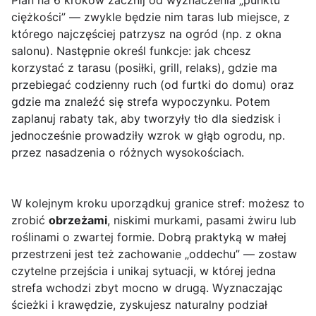
Plan na 6 kroków zacznij od wyznaczenia „punktu
ciężkości” — zwykle będzie nim taras lub miejsce, z
którego najczęściej patrzysz na ogród (np. z okna
salonu). Następnie określ funkcje: jak chcesz
korzystać z tarasu (posiłki, grill, relaks), gdzie ma
przebiegać codzienny ruch (od furtki do domu) oraz
gdzie ma znaleźć się strefa wypoczynku. Potem
zaplanuj rabaty tak, aby tworzyły tło dla siedzisk i
jednocześnie prowadziły wzrok w głąb ogrodu, np.
przez nasadzenia o różnych wysokościach.
W kolejnym kroku uporządkuj granice stref: możesz to
zrobić
obrzeżami
, niskimi murkami, pasami żwiru lub
roślinami o zwartej formie. Dobrą praktyką w małej
przestrzeni jest też zachowanie „oddechu” — zostaw
czytelne przejścia i unikaj sytuacji, w której jedna
strefa wchodzi zbyt mocno w drugą. Wyznaczając
ścieżki i krawędzie, zyskujesz naturalny podział