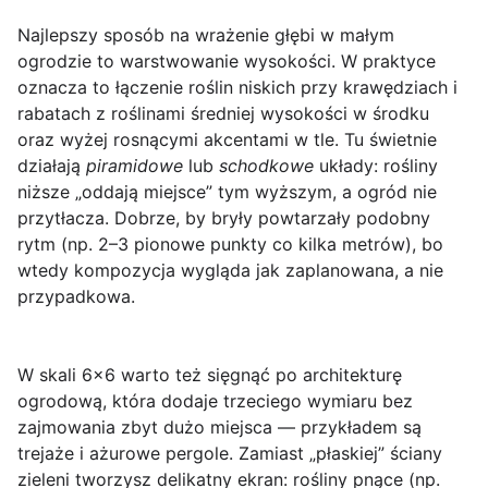
Najlepszy sposób na wrażenie głębi w małym
ogrodzie to
warstwowanie wysokości
. W praktyce
oznacza to łączenie roślin niskich przy krawędziach i
rabatach z roślinami średniej wysokości w środku
oraz wyżej rosnącymi akcentami w tle. Tu świetnie
działają
piramidowe
lub
schodkowe
układy: rośliny
niższe „oddają miejsce” tym wyższym, a ogród nie
przytłacza. Dobrze, by bryły powtarzały podobny
rytm (np. 2–3 pionowe punkty co kilka metrów), bo
wtedy kompozycja wygląda jak zaplanowana, a nie
przypadkowa.
W skali 6×6 warto też sięgnąć po
architekturę
ogrodową
, która dodaje trzeciego wymiaru bez
zajmowania zbyt dużo miejsca — przykładem są
trejaże
i ażurowe pergole. Zamiast „płaskiej” ściany
zieleni tworzysz delikatny ekran: rośliny pnące (np.