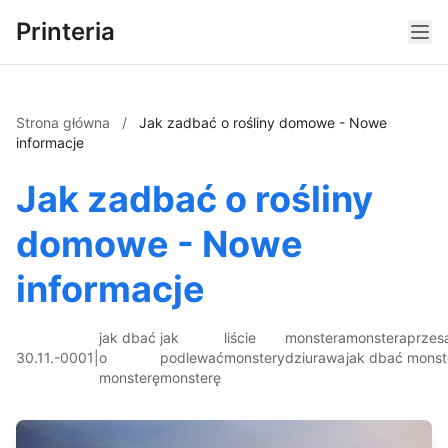
Printeria
Strona główna
/
Jak zadbać o rośliny domowe - Nowe
informacje
Jak zadbać o rośliny
domowe - Nowe
informacje
jak dbać
jak
liście
monstera
monstera
przes
30.11.-0001
|
o
podlewać
monstery
dziurawa
jak dbać
monst
monsterę
monsterę