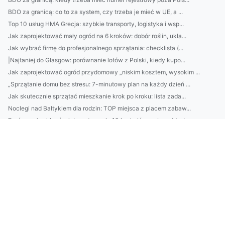
BDO za granicą: co to za system, czy trzeba je mieć w UE, a ...
Top 10 usług HMA Grecja: szybkie transporty, logistyka i wsp...
Jak zaprojektować mały ogród na 6 kroków: dobór roślin, ukła...
Jak wybrać firmę do profesjonalnego sprzątania: checklista (...
|Najtaniej do Glasgow: porównanie lotów z Polski, kiedy kupo...
Jak zaprojektować ogród przydomowy „niskim kosztem, wysokim ...
„Sprzątanie domu bez stresu: 7-minutowy plan na każdy dzień ...
Jak skutecznie sprzątać mieszkanie krok po kroku: lista zada...
Noclegi nad Bałtykiem dla rodzin: TOP miejsca z placem zabaw...
Porównanie sklepów internetowych: 10 kryteriów wyboru (dosta...
E-RA Luksemburg: Jak działa automatyczna rezerwacja i opieka...
Trends 2026 w projektowaniu wnętrz: 7 kierunków dla architek...
Jak dobrać krem z filtrem do typu skóry? Test SPF, składniki...
Top 7 pytań przed wyborem cateringu dietetycznego: kalorie, ...
Oszczędzanie bez wyrzeczeń: 7 prostych nawyków (konto oszczę...
Jak wybrać firmę do obsługi ochrony środowiska: audyty, decy...
Meble do biura: jak dobrać ergonomiczne biurko i krzesło do ...
Jak usprawnić sprzątanie domu? 7-minutowe rutyny na każdy po...