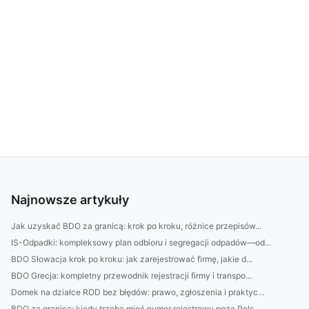
Najnowsze artykuły
Jak uzyskać BDO za granicą: krok po kroku, różnice przepisów...
IS-Odpadki: kompleksowy plan odbioru i segregacji odpadów—od...
BDO Słowacja krok po kroku: jak zarejestrować firmę, jakie d...
BDO Grecja: kompletny przewodnik rejestracji firmy i transpo...
Domek na działce ROD bez błędów: prawo, zgłoszenia i praktyc...
BDO za granicą: kiedy trzeba mieć numer rejestrowy poza Pols...