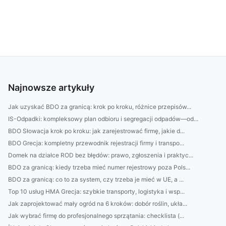
Najnowsze artykuły
Jak uzyskać BDO za granicą: krok po kroku, różnice przepisów...
IS-Odpadki: kompleksowy plan odbioru i segregacji odpadów—od...
BDO Słowacja krok po kroku: jak zarejestrować firmę, jakie d...
BDO Grecja: kompletny przewodnik rejestracji firmy i transpo...
Domek na działce ROD bez błędów: prawo, zgłoszenia i praktyc...
BDO za granicą: kiedy trzeba mieć numer rejestrowy poza Pols...
BDO za granicą: co to za system, czy trzeba je mieć w UE, a ...
Top 10 usług HMA Grecja: szybkie transporty, logistyka i wsp...
Jak zaprojektować mały ogród na 6 kroków: dobór roślin, ukła...
Jak wybrać firmę do profesjonalnego sprzątania: checklista (...