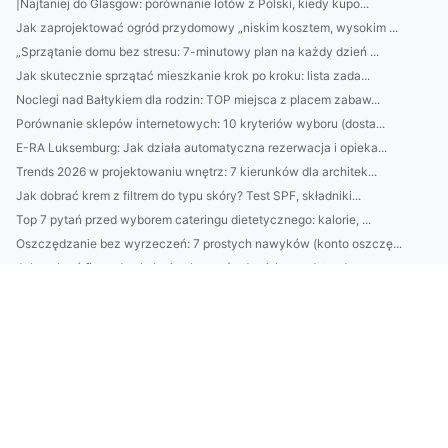
|Najtaniej do Glasgow: porównanie lotów z Polski, kiedy kupo...
Jak zaprojektować ogród przydomowy „niskim kosztem, wysokim ...
„Sprzątanie domu bez stresu: 7-minutowy plan na każdy dzień ...
Jak skutecznie sprzątać mieszkanie krok po kroku: lista zada...
Noclegi nad Bałtykiem dla rodzin: TOP miejsca z placem zabaw...
Porównanie sklepów internetowych: 10 kryteriów wyboru (dosta...
E-RA Luksemburg: Jak działa automatyczna rezerwacja i opieka...
Trends 2026 w projektowaniu wnętrz: 7 kierunków dla architek...
Jak dobrać krem z filtrem do typu skóry? Test SPF, składniki...
Top 7 pytań przed wyborem cateringu dietetycznego: kalorie, ...
Oszczędzanie bez wyrzeczeń: 7 prostych nawyków (konto oszczę...
Jak wybrać firmę do obsługi ochrony środowiska: audyty, decy...
Meble do biura: jak dobrać ergonomiczne biurko i krzesło do ...
Jak usprawnić sprzątanie domu? 7-minutowe rutyny na każdy po...
Jak dobrać krem z SPF do typu skóry i pory roku? Sprawdź szy...
Jak wybrać platformę e-commerce i uniknąć błędów przy budowi...
Klimatyzacja w Piasecznie: 7 rzeczy, o które warto zadbać pr...
Domek na działce ROD: 10 błędów przy wyborze lokalizacji i f...
„Najlepsze składniki do pielęgnacji na lato: retinol, niacyn...