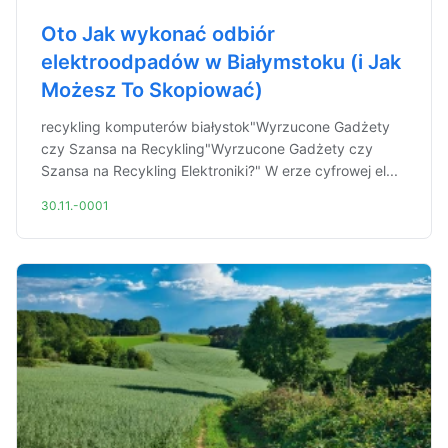
Oto Jak wykonać odbiór
elektroodpadów w Białymstoku (i Jak
Możesz To Skopiować)
recykling komputerów białystok"Wyrzucone Gadżety
czy Szansa na Recykling"Wyrzucone Gadżety czy
Szansa na Recykling Elektroniki?" W erze cyfrowej el...
30.11.-0001