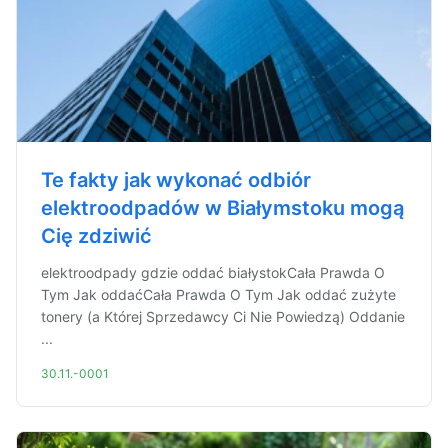
Te fakty jak wykonać odbiór
elektroodpadów w Białymstoku mogą
Cię zdziwić
elektroodpady gdzie oddać białystokCała Prawda O
Tym Jak oddaćCała Prawda O Tym Jak oddać zużyte
tonery (a Której Sprzedawcy Ci Nie Powiedzą) Oddanie
...
30.11.-0001