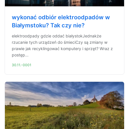
wykonać odbiór elektroodpadów w
Białymstoku? Tak czy nie?
elektroodpady gdzie oddać białystokJednakże
rzucanie tych urządzeń do śmieciCzy są zmiany w
prawie jak recyklingować komputery i sprzęt? Wraz z
postęp...
30.11.-0001