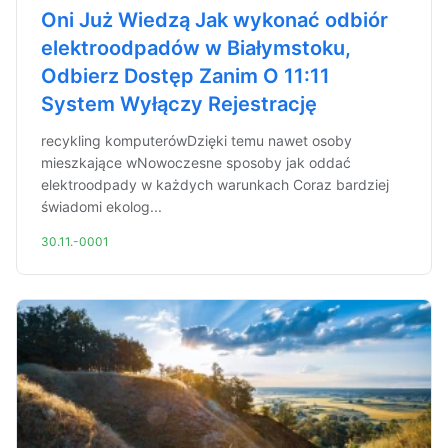
Oni Już Wiedzą Jak wykonać odbiór
elektroodpadów w Białymstoku,
Odbierz Dostęp Zanim O 11:11
System Wyłączy Rejestrację
recykling komputerówDzięki temu nawet osoby
mieszkające wNowoczesne sposoby jak oddać
elektroodpady w każdych warunkach Coraz bardziej
świadomi ekolog...
30.11.-0001