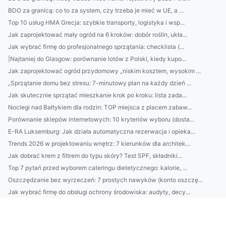
BDO za granicą: co to za system, czy trzeba je mieć w UE, a ...
Top 10 usług HMA Grecja: szybkie transporty, logistyka i wsp...
Jak zaprojektować mały ogród na 6 kroków: dobór roślin, ukła...
Jak wybrać firmę do profesjonalnego sprzątania: checklista (...
|Najtaniej do Glasgow: porównanie lotów z Polski, kiedy kupo...
Jak zaprojektować ogród przydomowy „niskim kosztem, wysokim ...
„Sprzątanie domu bez stresu: 7-minutowy plan na każdy dzień ...
Jak skutecznie sprzątać mieszkanie krok po kroku: lista zada...
Noclegi nad Bałtykiem dla rodzin: TOP miejsca z placem zabaw...
Porównanie sklepów internetowych: 10 kryteriów wyboru (dosta...
E-RA Luksemburg: Jak działa automatyczna rezerwacja i opieka...
Trends 2026 w projektowaniu wnętrz: 7 kierunków dla architek...
Jak dobrać krem z filtrem do typu skóry? Test SPF, składniki...
Top 7 pytań przed wyborem cateringu dietetycznego: kalorie, ...
Oszczędzanie bez wyrzeczeń: 7 prostych nawyków (konto oszczę...
Jak wybrać firmę do obsługi ochrony środowiska: audyty, decy...
Meble do biura: jak dobrać ergonomiczne biurko i krzesło do ...
Jak usprawnić sprzątanie domu? 7-minutowe rutyny na każdy po...