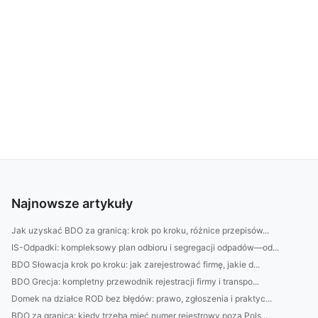
Najnowsze artykuły
Jak uzyskać BDO za granicą: krok po kroku, różnice przepisów...
IS-Odpadki: kompleksowy plan odbioru i segregacji odpadów—od...
BDO Słowacja krok po kroku: jak zarejestrować firmę, jakie d...
BDO Grecja: kompletny przewodnik rejestracji firmy i transpo...
Domek na działce ROD bez błędów: prawo, zgłoszenia i praktyc...
BDO za granicą: kiedy trzeba mieć numer rejestrowy poza Pols...