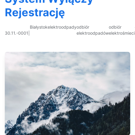
Rejestrację
Białystok
elektroodpady
odbiór
odbiór
30.11.-0001
|
elektroodpadów
elektrośmieci