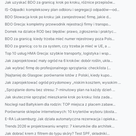
Jak uzyskać BDO za granicą: krok po kroku, różnice przepisów...
IS-Odpadki: kompleksowy plan odbioru i segregacji odpadów—od...
BDO Słowacja krok po kroku: jak zarejestrować firmę, jakie d...
BDO Grecja: kompletny przewodnik rejestracji firmy i transpo...
Domek na działce ROD bez błędów: prawo, zgłoszenia i praktyc...
BDO za granicą: kiedy trzeba mieć numer rejestrowy poza Pols...
BDO za granicą: co to za system, czy trzeba je mieć w UE, a ...
Top 10 usług HMA Grecja: szybkie transporty, logistyka i wsp...
Jak zaprojektować mały ogród na 6 kroków: dobór roślin, ukła...
Jak wybrać firmę do profesjonalnego sprzątania: checklista (...
|Najtaniej do Glasgow: porównanie lotów z Polski, kiedy kupo...
Jak zaprojektować ogród przydomowy „niskim kosztem, wysokim ...
„Sprzątanie domu bez stresu: 7-minutowy plan na każdy dzień ...
Jak skutecznie sprzątać mieszkanie krok po kroku: lista zada...
Noclegi nad Bałtykiem dla rodzin: TOP miejsca z placem zabaw...
Porównanie sklepów internetowych: 10 kryteriów wyboru (dosta...
E-RA Luksemburg: Jak działa automatyczna rezerwacja i opieka...
Trends 2026 w projektowaniu wnętrz: 7 kierunków dla architek...
Jak dobrać krem z filtrem do typu skóry? Test SPF, składniki...