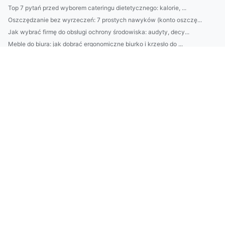
Top 7 pytań przed wyborem cateringu dietetycznego: kalorie, ...
Oszczędzanie bez wyrzeczeń: 7 prostych nawyków (konto oszczę...
Jak wybrać firmę do obsługi ochrony środowiska: audyty, decy...
Meble do biura: jak dobrać ergonomiczne biurko i krzesło do ...
Jak usprawnić sprzątanie domu? 7-minutowe rutyny na każdy po...
Jak dobrać krem z SPF do typu skóry i pory roku? Sprawdź szy...
Jak wybrać platformę e-commerce i uniknąć błędów przy budowi...
Klimatyzacja w Piasecznie: 7 rzeczy, o które warto zadbać pr...
Domek na działce ROD: 10 błędów przy wyborze lokalizacji i f...
„Najlepsze składniki do pielęgnacji na lato: retinol, niacyn...
Usługi TULPE: kompletny przewodnik - zakres, ceny, opinie i ...
Usługi YLVA: jak outsourcing administracji i obsługi klienta...
Outsourcing środowiskowy: jak delegować audyty, raportowanie...
BDO w Hiszpanii: krok po kroku dla polskich przedsiębiorców ...
Kompletny przewodnik: montaż klimatyzacji w Grodzisku Mazowi...
Jak legalnie urządzić domek na działce ROD: przepisy, ociepl...
Jak legalnie i praktycznie urządzić domek na działce ROD: pr...
Jak dobrać krem nawilżający do typu skóry: składniki, błędy ...
Rutyna pielęgnacyjna dla cery mieszanej: najlepsze produkty,...