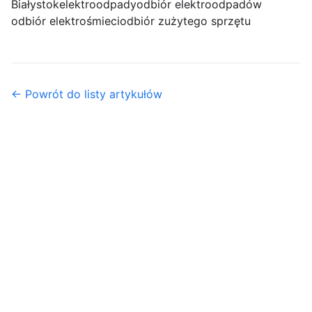
Białystok
elektroodpady
odbiór elektroodpadów
odbiór elektrośmieci
odbiór zużytego sprzętu
← Powrót do listy artykułów