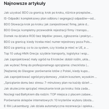
Najnowsze artykuły
Jak uzyskać BDO za granicą: krok po kroku, różnice przepisów...
IS-Odpadki: kompleksowy plan odbioru i segregacji odpadów—od...
BDO Słowacja krok po kroku: jak zarejestrować firmę, jakie d...
BDO Grecja: kompletny przewodnik rejestracji firmy i transpo...
Domek na działce ROD bez błędów: prawo, zgłoszenia i praktyc...
BDO za granicą: kiedy trzeba mieć numer rejestrowy poza Pols...
BDO za granicą: co to za system, czy trzeba je mieć w UE, a ...
Top 10 usług HMA Grecja: szybkie transporty, logistyka i wsp...
Jak zaprojektować mały ogród na 6 kroków: dobór roślin, ukła...
Jak wybrać firmę do profesjonalnego sprzątania: checklista (...
|Najtaniej do Glasgow: porównanie lotów z Polski, kiedy kupo...
Jak zaprojektować ogród przydomowy „niskim kosztem, wysokim ...
„Sprzątanie domu bez stresu: 7-minutowy plan na każdy dzień ...
Jak skutecznie sprzątać mieszkanie krok po kroku: lista zada...
Noclegi nad Bałtykiem dla rodzin: TOP miejsca z placem zabaw...
Porównanie sklepów internetowych: 10 kryteriów wyboru (dosta...
E-RA Luksemburg: Jak działa automatyczna rezerwacja i opieka...