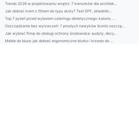
Trends 2026 w projektowaniu wnętrz: 7 kierunków dla architek...
Jak dobrać krem z filtrem do typu skóry? Test SPF, składniki...
Top 7 pytań przed wyborem cateringu dietetycznego: kalorie, ...
Oszczędzanie bez wyrzeczeń: 7 prostych nawyków (konto oszczę...
Jak wybrać firmę do obsługi ochrony środowiska: audyty, decy...
Meble do biura: jak dobrać ergonomiczne biurko i krzesło do ...
Jak usprawnić sprzątanie domu? 7-minutowe rutyny na każdy po...
Jak dobrać krem z SPF do typu skóry i pory roku? Sprawdź szy...
Jak wybrać platformę e-commerce i uniknąć błędów przy budowi...
Klimatyzacja w Piasecznie: 7 rzeczy, o które warto zadbać pr...
Domek na działce ROD: 10 błędów przy wyborze lokalizacji i f...
„Najlepsze składniki do pielęgnacji na lato: retinol, niacyn...
Usługi TULPE: kompletny przewodnik - zakres, ceny, opinie i ...
Usługi YLVA: jak outsourcing administracji i obsługi klienta...
Outsourcing środowiskowy: jak delegować audyty, raportowanie...
BDO w Hiszpanii: krok po kroku dla polskich przedsiębiorców ...
Kompletny przewodnik: montaż klimatyzacji w Grodzisku Mazowi...
Jak legalnie urządzić domek na działce ROD: przepisy, ociepl...
Jak legalnie i praktycznie urządzić domek na działce ROD: pr...