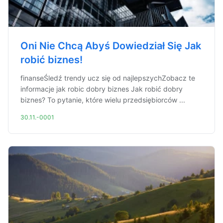
Oni Nie Chcą Abyś Dowiedział Się Jak
robić biznes!
finanseŚledź trendy ucz się od najlepszychZobacz te
informacje jak robic dobry biznes Jak robić dobry
biznes? To pytanie, które wielu przedsiębiorców ...
30.11.-0001