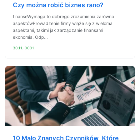
Czy można robić biznes rano?
finanseWymaga to dobrego zrozumienia zarówno
aspektówProwadzenie firmy wiąże się z wieloma
aspektami, takimi jak zarządzanie finansami i
ekonomia. Odp...
30.11.-0001
10 Mało Znanych Czynników, Które