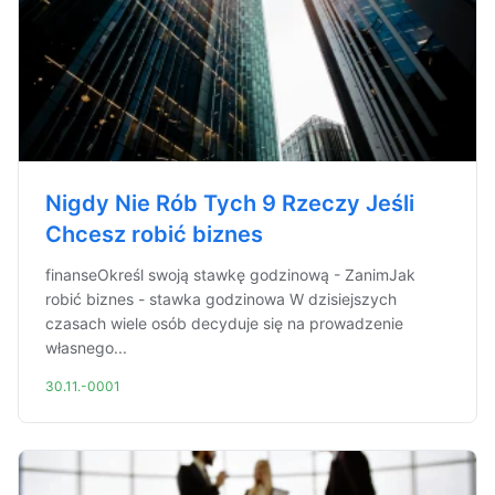
Nigdy Nie Rób Tych 9 Rzeczy Jeśli
Chcesz robić biznes
finanseOkreśl swoją stawkę godzinową - ZanimJak
robić biznes - stawka godzinowa W dzisiejszych
czasach wiele osób decyduje się na prowadzenie
własnego...
30.11.-0001