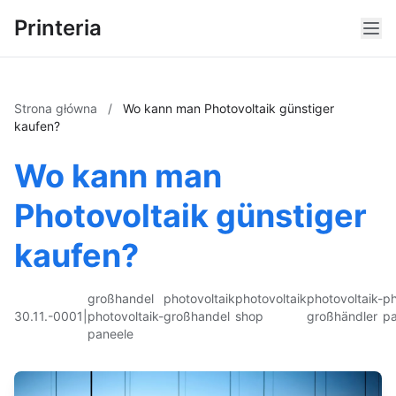
Printeria
Strona główna
/
Wo kann man Photovoltaik günstiger
kaufen?
Wo kann man
Photovoltaik günstiger
kaufen?
großhandel
photovoltaik
photovoltaik
photovoltaik-
ph
30.11.-0001
|
photovoltaik-
großhandel
shop
großhändler
pa
paneele