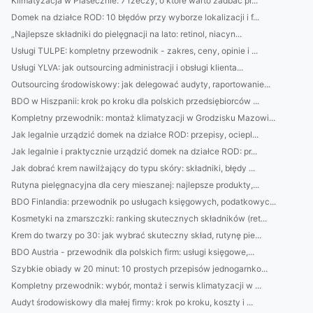
Klimatyzacja w Piasecznie: 7 rzeczy, o które warto zadbać pr...
Domek na działce ROD: 10 błędów przy wyborze lokalizacji i f...
„Najlepsze składniki do pielęgnacji na lato: retinol, niacyn...
Usługi TULPE: kompletny przewodnik - zakres, ceny, opinie i ...
Usługi YLVA: jak outsourcing administracji i obsługi klienta...
Outsourcing środowiskowy: jak delegować audyty, raportowanie...
BDO w Hiszpanii: krok po kroku dla polskich przedsiębiorców ...
Kompletny przewodnik: montaż klimatyzacji w Grodzisku Mazowi...
Jak legalnie urządzić domek na działce ROD: przepisy, ociepl...
Jak legalnie i praktycznie urządzić domek na działce ROD: pr...
Jak dobrać krem nawilżający do typu skóry: składniki, błędy ...
Rutyna pielęgnacyjna dla cery mieszanej: najlepsze produkty,...
BDO Finlandia: przewodnik po usługach księgowych, podatkowyc...
Kosmetyki na zmarszczki: ranking skutecznych składników (ret...
Krem do twarzy po 30: jak wybrać skuteczny skład, rutynę pie...
BDO Austria - przewodnik dla polskich firm: usługi księgowe,...
Szybkie obiady w 20 minut: 10 prostych przepisów jednogarnko...
Kompletny przewodnik: wybór, montaż i serwis klimatyzacji w ...
Audyt środowiskowy dla małej firmy: krok po kroku, koszty i ...