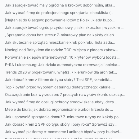
Jak zaprojektować mały ogród na 6 kroków: dobór roślin, ukła...
Jak wybrać firmę do profesjonalnego sprzątania: checklista (...
|Najtaniej do Glasgow: porównanie lotów z Polski, kiedy kupo...
Jak zaprojektować ogród przydomowy „niskim kosztem, wysokim ...
„Sprzątanie domu bez stresu: 7-minutowy plan na każdy dzień ...
Jak skutecznie sprzątać mieszkanie krok po kroku: lista zada...
Noclegi nad Bałtykiem dla rodzin: TOP miejsca z placem zabaw...
Porównanie sklepów internetowych: 10 kryteriów wyboru (dosta...
E-RA Luksemburg: Jak działa automatyczna rezerwacja i opieka...
Trends 2026 w projektowaniu wnętrz: 7 kierunków dla architek...
Jak dobrać krem z filtrem do typu skóry? Test SPF, składniki...
Top 7 pytań przed wyborem cateringu dietetycznego: kalorie, ...
Oszczędzanie bez wyrzeczeń: 7 prostych nawyków (konto oszczę...
Jak wybrać firmę do obsługi ochrony środowiska: audyty, decy...
Meble do biura: jak dobrać ergonomiczne biurko i krzesło do ...
Jak usprawnić sprzątanie domu? 7-minutowe rutyny na każdy po...
Jak dobrać krem z SPF do typu skóry i pory roku? Sprawdź szy...
Jak wybrać platformę e-commerce i uniknąć błędów przy budowi...