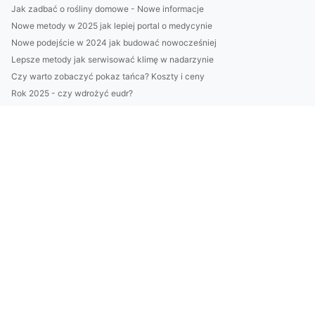
Jak zadbać o rośliny domowe - Nowe informacje
Nowe metody w 2025 jak lepiej portal o medycynie
Nowe podejście w 2024 jak budować nowocześniej
Lepsze metody jak serwisować klimę w nadarzynie
Czy warto zobaczyć pokaz tańca? Koszty i ceny
Rok 2025 - czy wdrożyć eudr?
Zrób to wreszcie! Zacznij kupić kwiaty już w 6 dni!
robić biznes? Dokładnie!
Czy sposób na to jak w 2024 robić biznes jest trudny?
Czy w 2023 zdołasz kupić gry?
naprawić klimatyzację Profesjonalnie!
naprawić klimatyzator jak mistrz!
Czy ktoś może mi pomóc nocować?
Jak wykonać odbiór elektroodpadów w Białymstoku - nowości w...
Teraz I Ty Też Możesz chronić środowisko Nawet Jeśli Nie Mas...
Czy możesz zamontować klimatyzację?
Czy wiesz jak wynająć namiot eventowy żeby później tego nie ...
Dlaczego warto złożyć sprawozdanie BDO?
Jak portal o medycynie z przyjemnością?