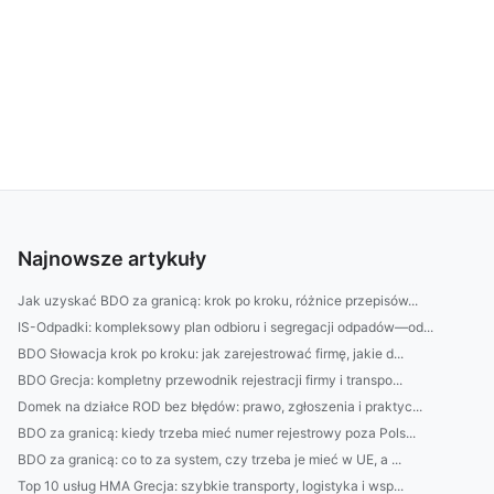
Najnowsze artykuły
Jak uzyskać BDO za granicą: krok po kroku, różnice przepisów...
IS-Odpadki: kompleksowy plan odbioru i segregacji odpadów—od...
BDO Słowacja krok po kroku: jak zarejestrować firmę, jakie d...
BDO Grecja: kompletny przewodnik rejestracji firmy i transpo...
Domek na działce ROD bez błędów: prawo, zgłoszenia i praktyc...
BDO za granicą: kiedy trzeba mieć numer rejestrowy poza Pols...
BDO za granicą: co to za system, czy trzeba je mieć w UE, a ...
Top 10 usług HMA Grecja: szybkie transporty, logistyka i wsp...