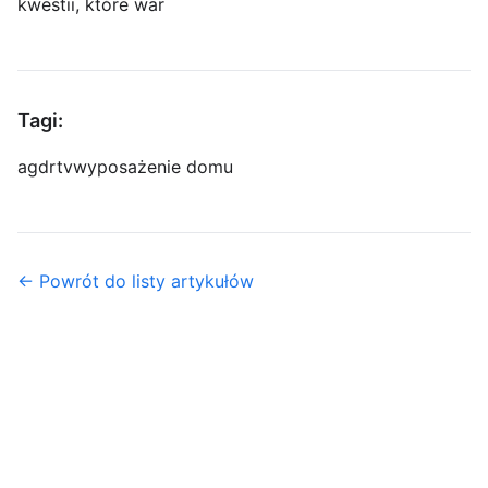
kwestii, które war
Tagi:
agd
rtv
wyposażenie domu
← Powrót do listy artykułów