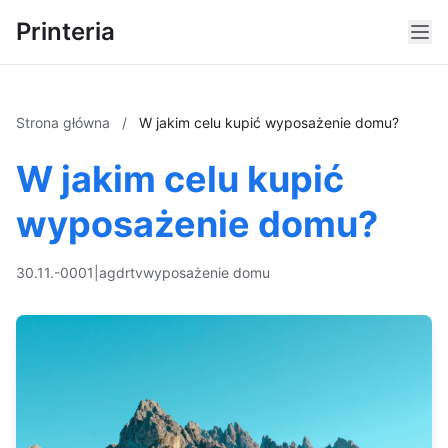
Printeria
Strona główna
/
W jakim celu kupić wyposażenie domu?
W jakim celu kupić
wyposażenie domu?
30.11.-0001
|
agd
rtv
wyposażenie domu