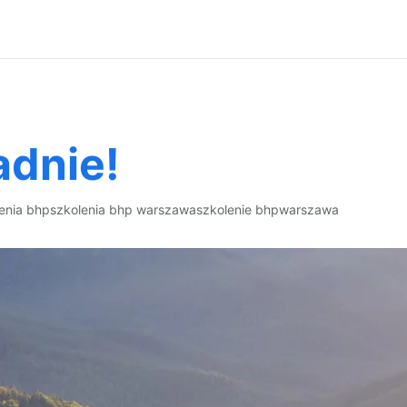
adnie!
enia bhp
szkolenia bhp warszawa
szkolenie bhp
warszawa