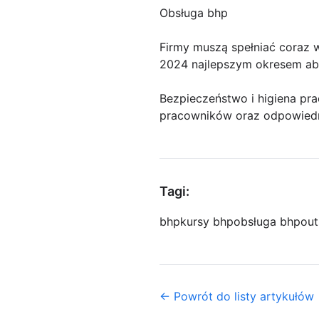
Obsługa bhp
Firmy muszą spełniać coraz 
2024 najlepszym okresem aby
Bezpieczeństwo i higiena pra
pracowników oraz odpowiedn
Tagi:
bhp
kursy bhp
obsługa bhp
out
← Powrót do listy artykułów