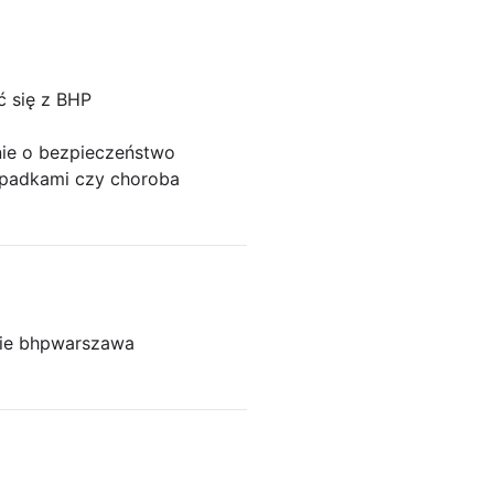
ć się z BHP
anie o bezpieczeństwo
ypadkami czy choroba
ie bhp
warszawa