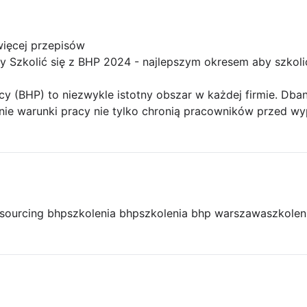
więcej przepisów
 Szkolić się z BHP 2024 - najlepszym okresem aby szkoli
cy (BHP) to niezwykle istotny obszar w każdej firmie. Db
ie warunki pracy nie tylko chronią pracowników przed w
sourcing bhp
szkolenia bhp
szkolenia bhp warszawa
szkolen