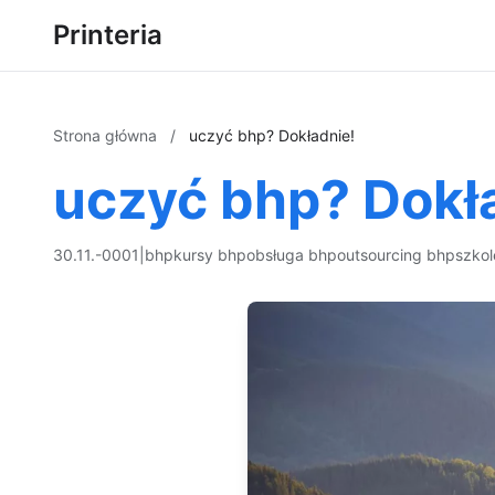
Printeria
Strona główna
/
uczyć bhp? Dokładnie!
uczyć bhp? Dokł
30.11.-0001
|
bhp
kursy bhp
obsługa bhp
outsourcing bhp
szkol