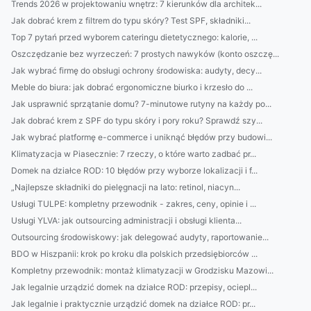
Trends 2026 w projektowaniu wnętrz: 7 kierunków dla architek...
Jak dobrać krem z filtrem do typu skóry? Test SPF, składniki...
Top 7 pytań przed wyborem cateringu dietetycznego: kalorie, ...
Oszczędzanie bez wyrzeczeń: 7 prostych nawyków (konto oszczę...
Jak wybrać firmę do obsługi ochrony środowiska: audyty, decy...
Meble do biura: jak dobrać ergonomiczne biurko i krzesło do ...
Jak usprawnić sprzątanie domu? 7-minutowe rutyny na każdy po...
Jak dobrać krem z SPF do typu skóry i pory roku? Sprawdź szy...
Jak wybrać platformę e-commerce i uniknąć błędów przy budowi...
Klimatyzacja w Piasecznie: 7 rzeczy, o które warto zadbać pr...
Domek na działce ROD: 10 błędów przy wyborze lokalizacji i f...
„Najlepsze składniki do pielęgnacji na lato: retinol, niacyn...
Usługi TULPE: kompletny przewodnik - zakres, ceny, opinie i ...
Usługi YLVA: jak outsourcing administracji i obsługi klienta...
Outsourcing środowiskowy: jak delegować audyty, raportowanie...
BDO w Hiszpanii: krok po kroku dla polskich przedsiębiorców ...
Kompletny przewodnik: montaż klimatyzacji w Grodzisku Mazowi...
Jak legalnie urządzić domek na działce ROD: przepisy, ociepl...
Jak legalnie i praktycznie urządzić domek na działce ROD: pr...