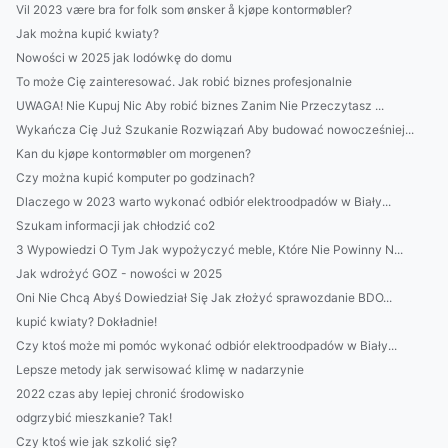
Vil 2023 være bra for folk som ønsker å kjøpe kontormøbler?
Jak można kupić kwiaty?
Nowości w 2025 jak lodówkę do domu
To może Cię zainteresować. Jak robić biznes profesjonalnie
UWAGA! Nie Kupuj Nic Aby robić biznes Zanim Nie Przeczytasz ...
Wykańcza Cię Już Szukanie Rozwiązań Aby budować nowocześniej...
Kan du kjøpe kontormøbler om morgenen?
Czy można kupić komputer po godzinach?
Dlaczego w 2023 warto wykonać odbiór elektroodpadów w Biały...
Szukam informacji jak chłodzić co2
3 Wypowiedzi O Tym Jak wypożyczyć meble, Które Nie Powinny N...
Jak wdrożyć GOZ - nowości w 2025
Oni Nie Chcą Abyś Dowiedział Się Jak złożyć sprawozdanie BDO...
kupić kwiaty? Dokładnie!
Czy ktoś może mi pomóc wykonać odbiór elektroodpadów w Biały...
Lepsze metody jak serwisować klimę w nadarzynie
2022 czas aby lepiej chronić środowisko
odgrzybić mieszkanie? Tak!
Czy ktoś wie jak szkolić się?