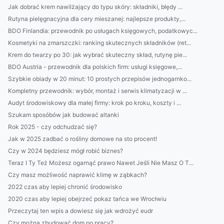
Jak dobrać krem nawilżający do typu skóry: składniki, błędy ...
Rutyna pielęgnacyjna dla cery mieszanej: najlepsze produkty,...
BDO Finlandia: przewodnik po usługach księgowych, podatkowyc...
Kosmetyki na zmarszczki: ranking skutecznych składników (ret...
Krem do twarzy po 30: jak wybrać skuteczny skład, rutynę pie...
BDO Austria - przewodnik dla polskich firm: usługi księgowe,...
Szybkie obiady w 20 minut: 10 prostych przepisów jednogarnko...
Kompletny przewodnik: wybór, montaż i serwis klimatyzacji w ...
Audyt środowiskowy dla małej firmy: krok po kroku, koszty i ...
Szukam sposóbów jak budować altanki
Rok 2025 - czy odchudzać się?
Jak w 2025 zadbać o rośliny domowe na sto procent!
Czy w 2024 będziesz mógł robić biznes?
Teraz I Ty Też Możesz ogarnąć prawo Nawet Jeśli Nie Masz O T...
Czy masz możliwość naprawić klimę w ząbkach?
2022 czas aby lepiej chronić środowisko
2020 czas aby lepiej obejrzeć pokaz tańca we Wrocłwiu
Przeczytaj ten wpis a dowiesz się jak wdrożyć eudr
Czy można zbudować dom po pracy?