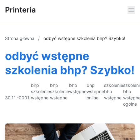
Printeria
Strona główna
/
odbyć wstępne szkolenia bhp? Szybko!
odbyć wstępne
szkolenia bhp? Szybko!
bhp
bhp
bhp
bhp
szkolenie
szkolen
szkolenie
szkolenie
wstępne
wstępne
bhp
bhp
30.11.-0001
|
wstępne
wstepne
online
wstępne
wstępn
ogólne