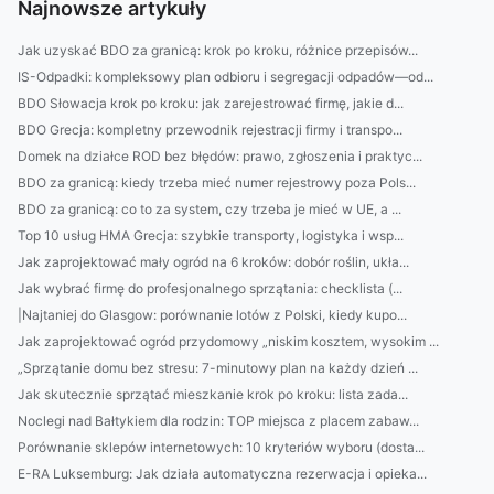
Najnowsze artykuły
Jak uzyskać BDO za granicą: krok po kroku, różnice przepisów...
IS-Odpadki: kompleksowy plan odbioru i segregacji odpadów—od...
BDO Słowacja krok po kroku: jak zarejestrować firmę, jakie d...
BDO Grecja: kompletny przewodnik rejestracji firmy i transpo...
Domek na działce ROD bez błędów: prawo, zgłoszenia i praktyc...
BDO za granicą: kiedy trzeba mieć numer rejestrowy poza Pols...
BDO za granicą: co to za system, czy trzeba je mieć w UE, a ...
Top 10 usług HMA Grecja: szybkie transporty, logistyka i wsp...
Jak zaprojektować mały ogród na 6 kroków: dobór roślin, ukła...
Jak wybrać firmę do profesjonalnego sprzątania: checklista (...
|Najtaniej do Glasgow: porównanie lotów z Polski, kiedy kupo...
Jak zaprojektować ogród przydomowy „niskim kosztem, wysokim ...
„Sprzątanie domu bez stresu: 7-minutowy plan na każdy dzień ...
Jak skutecznie sprzątać mieszkanie krok po kroku: lista zada...
Noclegi nad Bałtykiem dla rodzin: TOP miejsca z placem zabaw...
Porównanie sklepów internetowych: 10 kryteriów wyboru (dosta...
E-RA Luksemburg: Jak działa automatyczna rezerwacja i opieka...