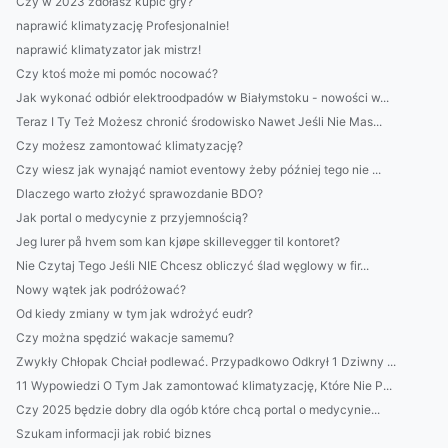
Czy w 2023 zdołasz kupić gry?
naprawić klimatyzację Profesjonalnie!
naprawić klimatyzator jak mistrz!
Czy ktoś może mi pomóc nocować?
Jak wykonać odbiór elektroodpadów w Białymstoku - nowości w...
Teraz I Ty Też Możesz chronić środowisko Nawet Jeśli Nie Mas...
Czy możesz zamontować klimatyzację?
Czy wiesz jak wynająć namiot eventowy żeby później tego nie ...
Dlaczego warto złożyć sprawozdanie BDO?
Jak portal o medycynie z przyjemnością?
Jeg lurer på hvem som kan kjøpe skillevegger til kontoret?
Nie Czytaj Tego Jeśli NIE Chcesz obliczyć ślad węglowy w fir...
Nowy wątek jak podróżować?
Od kiedy zmiany w tym jak wdrożyć eudr?
Czy można spędzić wakacje samemu?
Zwykły Chłopak Chciał podlewać. Przypadkowo Odkrył 1 Dziwny ...
11 Wypowiedzi O Tym Jak zamontować klimatyzację, Które Nie P...
Czy 2025 będzie dobry dla ogób które chcą portal o medycynie...
Szukam informacji jak robić biznes