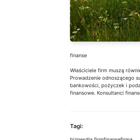
finanse
Właściciele firm muszą równi
Prowadzenie odnoszącego su
bankowości, pożyczek i poda
finansowe. Konsultanci fina
Tagi:
biznes
dla firm
finanse
firma