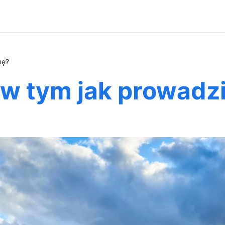
mę?
w tym jak prowadzi