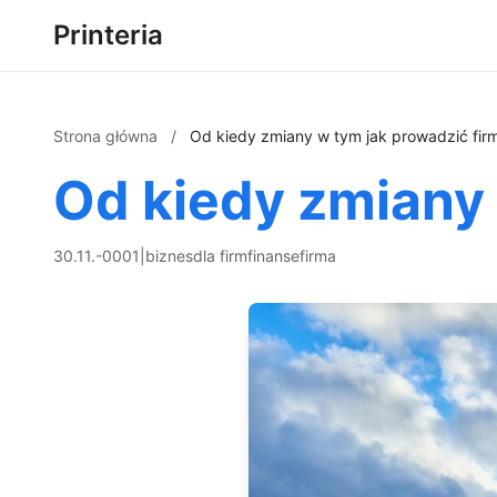
Printeria
Strona główna
/
Od kiedy zmiany w tym jak prowadzić fir
Od kiedy zmiany 
30.11.-0001
|
biznes
dla firm
finanse
firma