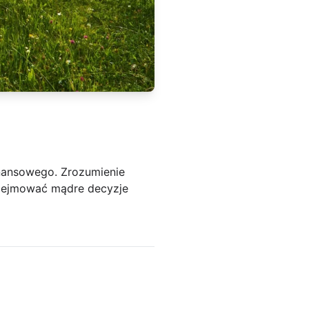
nansowego. Zrozumienie
odejmować mądre decyzje