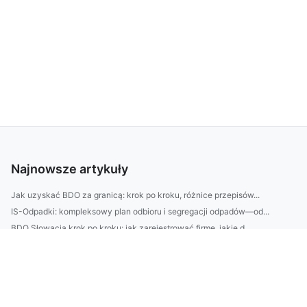
Najnowsze artykuły
Jak uzyskać BDO za granicą: krok po kroku, różnice przepisów...
IS-Odpadki: kompleksowy plan odbioru i segregacji odpadów—od...
BDO Słowacja krok po kroku: jak zarejestrować firmę, jakie d...
BDO Grecja: kompletny przewodnik rejestracji firmy i transpo...
Domek na działce ROD bez błędów: prawo, zgłoszenia i praktyc...
BDO za granicą: kiedy trzeba mieć numer rejestrowy poza Pols...
BDO za granicą: co to za system, czy trzeba je mieć w UE, a ...