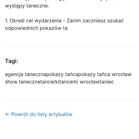
występy taneczne.
1. Określ cel wydarzenia - Zanim zaczniesz szukać
odpowiednich pokazów ta
Tagi:
agencja taneczna
pokazy tańca
pokazy tańca wrocław
show taneczne
tancerki
tancerki wrocław
taniec
← Powrót do listy artykułów