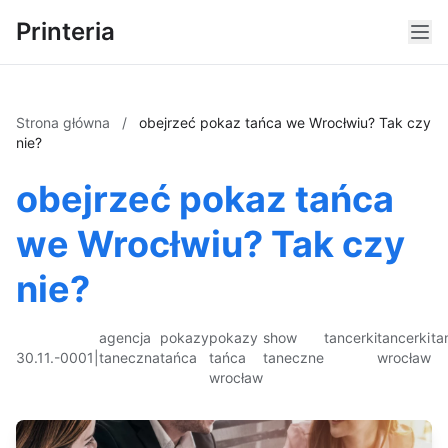
Printeria
Strona główna
/
obejrzeć pokaz tańca we Wrocłwiu? Tak czy
nie?
obejrzeć pokaz tańca
we Wrocłwiu? Tak czy
nie?
agencja
pokazy
pokazy
show
tancerki
tancerki
ta
30.11.-0001
|
taneczna
tańca
tańca
taneczne
wrocław
wrocław