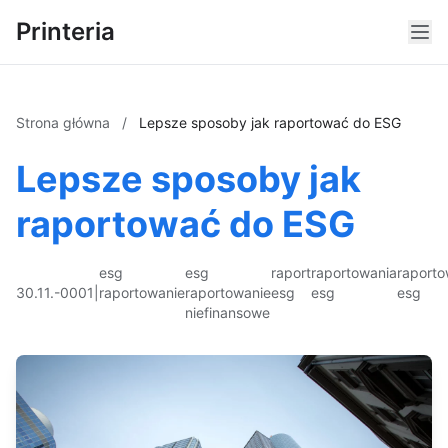
Printeria
Strona główna
/
Lepsze sposoby jak raportować do ESG
Lepsze sposoby jak
raportować do ESG
esg
esg
raport
raportowania
raporto
30.11.-0001
|
raportowanie
raportowanie
esg
esg
esg
niefinansowe