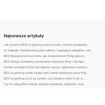
Najnowsze artykuły
Jak uzyskać BDO za granicą: krok po kroku, różnice przepisów...
IS-Odpadki: kompleksowy plan odbioru i segregacji odpadów—od...
BDO Słowacja krok po kroku: jak zarejestrować firmę, jakie d...
BDO Grecja: kompletny przewodnik rejestracji firmy i transpo...
Domek na działce ROD bez błędów: prawo, zgłoszenia i praktyc...
BDO za granicą: kiedy trzeba mieć numer rejestrowy poza Pols...
BDO za granicą: co to za system, czy trzeba je mieć w UE, a ...
Top 10 usług HMA Grecja: szybkie transporty, logistyka i wsp...
Jak zaprojektować mały ogród na 6 kroków: dobór roślin, ukła...
Jak wybrać firmę do profesjonalnego sprzątania: checklista (...
|Najtaniej do Glasgow: porównanie lotów z Polski, kiedy kupo...