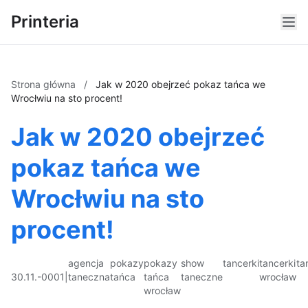
Printeria
Strona główna
/
Jak w 2020 obejrzeć pokaz tańca we
Wrocłwiu na sto procent!
Jak w 2020 obejrzeć
pokaz tańca we
Wrocłwiu na sto
procent!
agencja
pokazy
pokazy
show
tancerki
tancerki
ta
30.11.-0001
|
taneczna
tańca
tańca
taneczne
wrocław
wrocław