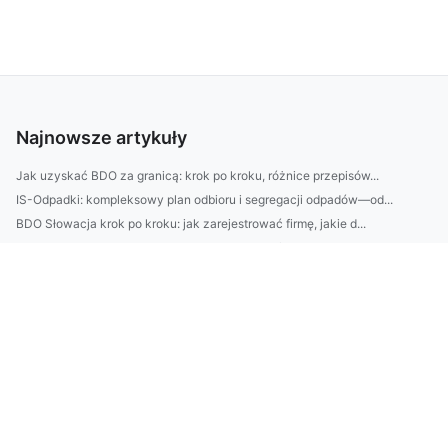
Najnowsze artykuły
Jak uzyskać BDO za granicą: krok po kroku, różnice przepisów...
IS-Odpadki: kompleksowy plan odbioru i segregacji odpadów—od...
BDO Słowacja krok po kroku: jak zarejestrować firmę, jakie d...
BDO Grecja: kompletny przewodnik rejestracji firmy i transpo...
Domek na działce ROD bez błędów: prawo, zgłoszenia i praktyc...
BDO za granicą: kiedy trzeba mieć numer rejestrowy poza Pols...
BDO za granicą: co to za system, czy trzeba je mieć w UE, a ...
Top 10 usług HMA Grecja: szybkie transporty, logistyka i wsp...
Jak zaprojektować mały ogród na 6 kroków: dobór roślin, ukła...
Jak wybrać firmę do profesjonalnego sprzątania: checklista (...
|Najtaniej do Glasgow: porównanie lotów z Polski, kiedy kupo...
Jak zaprojektować ogród przydomowy „niskim kosztem, wysokim ...