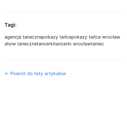
Tagi:
agencja taneczna
pokazy tańca
pokazy tańca wrocław
show taneczne
tancerki
tancerki wrocław
taniec
← Powrót do listy artykułów