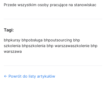
Przede wszystkim osoby pracujące na stanowiskac
Tagi:
bhp
kursy bhp
obsługa bhp
outsourcing bhp
szkolenia bhp
szkolenia bhp warszawa
szkolenie bhp
warszawa
← Powrót do listy artykułów