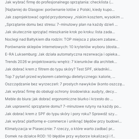
Jak wybrać firmę do profesjonalnego sprzątania: checklista (...
|Najtaniej do Glasgow: porównanie lotów z Polski, kiedy kupo...
Jak zaprojektować ogród przydomowy „niskim kosztem, wysokim ...
„Sprzątanie domu bez stresu: 7-minutowy plan na każdy dzień ...
Jak skutecznie sprzątać mieszkanie krok po kroku: lista zada...
Noclegi nad Bałtykiem dla rodzin: TOP miejsca z placem zabaw...
Porównanie sklepów internetowych: 10 kryteriów wyboru (dosta...
E-RA Luksemburg: Jak działa automatyczna rezerwacja i opieka...
Trends 2026 w projektowaniu wnętrz: 7 kierunków dla architek...
Jak dobrać krem z filtrem do typu skóry? Test SPF, składniki...
Top 7 pytań przed wyborem cateringu dietetycznego: kalorie, ...
Oszczędzanie bez wyrzeczeń: 7 prostych nawyków (konto oszczę...
Jak wybrać firmę do obsługi ochrony środowiska: audyty, decy...
Meble do biura: jak dobrać ergonomiczne biurko i krzesło do ...
Jak usprawnić sprzątanie domu? 7-minutowe rutyny na każdy po...
Jak dobrać krem z SPF do typu skóry i pory roku? Sprawdź szy...
Jak wybrać platformę e-commerce i uniknąć błędów przy budowi...
Klimatyzacja w Piasecznie: 7 rzeczy, o które warto zadbać pr...
Domek na działce ROD: 10 błędów przy wyborze lokalizacji i f...