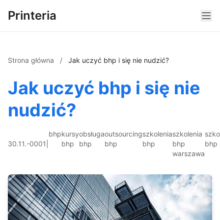
Printeria
Strona główna
/
Jak uczyć bhp i się nie nudzić?
Jak uczyć bhp i się nie
nudzić?
bhp
kursy
obsługa
outsourcing
szkolenia
szkolenia
szko
30.11.-0001
|
bhp
bhp
bhp
bhp
bhp
bhp
warszawa