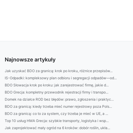
Najnowsze artykuły
Jak uzyskać BDO za granicą: krok po kroku, różnice przepisów...
IS-Odpadki: kompleksowy plan odbioru i segregacji odpadów—od...
BDO Słowacja krok po kroku: jak zarejestrować firmę, jakie d...
BDO Grecja: kompletny przewodnik rejestracji firmy i transpo...
Domek na działce ROD bez błędów: prawo, zgłoszenia i praktyc...
BDO za granicą: kiedy trzeba mieć numer rejestrowy poza Pols...
BDO za granicą: co to za system, czy trzeba je mieć w UE, a ...
Top 10 usług HMA Grecja: szybkie transporty, logistyka i wsp...
Jak zaprojektować mały ogród na 6 kroków: dobór roślin, ukła...