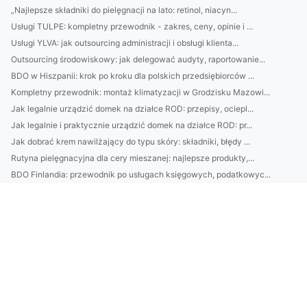
„Najlepsze składniki do pielęgnacji na lato: retinol, niacyn...
Usługi TULPE: kompletny przewodnik - zakres, ceny, opinie i ...
Usługi YLVA: jak outsourcing administracji i obsługi klienta...
Outsourcing środowiskowy: jak delegować audyty, raportowanie...
BDO w Hiszpanii: krok po kroku dla polskich przedsiębiorców ...
Kompletny przewodnik: montaż klimatyzacji w Grodzisku Mazowi...
Jak legalnie urządzić domek na działce ROD: przepisy, ociepl...
Jak legalnie i praktycznie urządzić domek na działce ROD: pr...
Jak dobrać krem nawilżający do typu skóry: składniki, błędy ...
Rutyna pielęgnacyjna dla cery mieszanej: najlepsze produkty,...
BDO Finlandia: przewodnik po usługach księgowych, podatkowyc...
Kosmetyki na zmarszczki: ranking skutecznych składników (ret...
Krem do twarzy po 30: jak wybrać skuteczny skład, rutynę pie...
BDO Austria - przewodnik dla polskich firm: usługi księgowe,...
Szybkie obiady w 20 minut: 10 prostych przepisów jednogarnko...
Kompletny przewodnik: wybór, montaż i serwis klimatyzacji w ...
Audyt środowiskowy dla małej firmy: krok po kroku, koszty i ...
Szukam sposóbów jak budować altanki
Rok 2025 - czy odchudzać się?