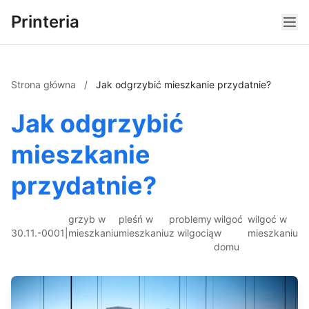
Printeria
Strona główna
/
Jak odgrzybić mieszkanie przydatnie?
Jak odgrzybić
mieszkanie
przydatnie?
grzyb w
pleśń w
problemy
wilgoć
wilgoć w
30.11.-0001
|
mieszkaniu
mieszkaniu
z wilgocią
w
mieszkaniu
domu