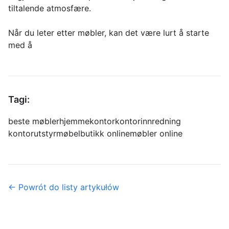
tiltalende atmosfære.
Når du leter etter møbler, kan det være lurt å starte
med å
Tagi:
beste møbler
hjemmekontor
kontorinnredning
kontorutstyr
møbelbutikk online
møbler online
← Powrót do listy artykułów