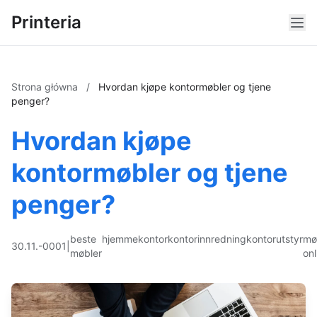
Printeria
Strona główna
/
Hvordan kjøpe kontormøbler og tjene
penger?
Hvordan kjøpe
kontormøbler og tjene
penger?
beste
hjemmekontor
kontorinnredning
kontorutstyr
mø
30.11.-0001
|
møbler
onl