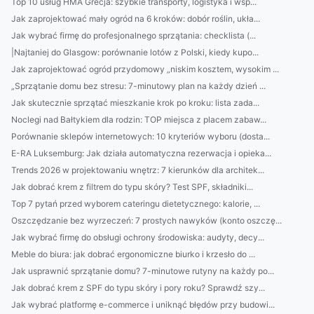
Top 10 usług HMA Grecja: szybkie transporty, logistyka i wsp...
Jak zaprojektować mały ogród na 6 kroków: dobór roślin, ukła...
Jak wybrać firmę do profesjonalnego sprzątania: checklista (...
|Najtaniej do Glasgow: porównanie lotów z Polski, kiedy kupo...
Jak zaprojektować ogród przydomowy „niskim kosztem, wysokim ...
„Sprzątanie domu bez stresu: 7-minutowy plan na każdy dzień ...
Jak skutecznie sprzątać mieszkanie krok po kroku: lista zada...
Noclegi nad Bałtykiem dla rodzin: TOP miejsca z placem zabaw...
Porównanie sklepów internetowych: 10 kryteriów wyboru (dosta...
E-RA Luksemburg: Jak działa automatyczna rezerwacja i opieka...
Trends 2026 w projektowaniu wnętrz: 7 kierunków dla architek...
Jak dobrać krem z filtrem do typu skóry? Test SPF, składniki...
Top 7 pytań przed wyborem cateringu dietetycznego: kalorie, ...
Oszczędzanie bez wyrzeczeń: 7 prostych nawyków (konto oszczę...
Jak wybrać firmę do obsługi ochrony środowiska: audyty, decy...
Meble do biura: jak dobrać ergonomiczne biurko i krzesło do ...
Jak usprawnić sprzątanie domu? 7-minutowe rutyny na każdy po...
Jak dobrać krem z SPF do typu skóry i pory roku? Sprawdź szy...
Jak wybrać platformę e-commerce i uniknąć błędów przy budowi...