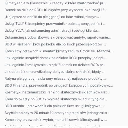
Klimatyzacja w Piasecznie: 7 rzeczy, o które warto zadbać pr...
Domek na działce ROD: 10 błędów przy wyborze lokalizacji i f...
„Najlepsze składniki do pielęgnacji na lato: retinol, niacyn...
Usługi TULPE: kompletny przewodnik - zakres, ceny, opinie i ...
Usługi YLVA: jak outsourcing administracji i obsługi klienta...
Outsourcing środowiskowy: jak delegować audyty, raportowanie...
BDO w Hiszpanii: krok po kroku dla polskich przedsiębiorców ...
Kompletny przewodnik: montaż klimatyzacji w Grodzisku Mazowi...
Jak legalnie urządzić domek na działce ROD: przepisy, ociepl...
Jak legalnie i praktycznie urządzić domek na działce ROD: pr...
Jak dobrać krem nawilżający do typu skóry: składniki, błędy ...
Rutyna pielęgnacyjna dla cery mieszanej: najlepsze produkty,...
BDO Finlandia: przewodnik po usługach księgowych, podatkowyc...
Kosmetyki na zmarszczki: ranking skutecznych składników (ret...
Krem do twarzy po 30: jak wybrać skuteczny skład, rutynę pie...
BDO Austria - przewodnik dla polskich firm: usługi księgowe,...
Szybkie obiady w 20 minut: 10 prostych przepisów jednogarnko...
Kompletny przewodnik: wybór, montaż i serwis klimatyzacji w ...
Audyt środowiskowy dla małej firmy: krok po kroku, koszty i ...