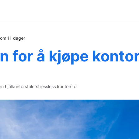
r om 11 dager
 for å kjøpe kontor
en hjul
kontorstoler
stressless kontorstol