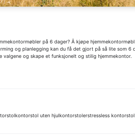
emmekontormøbler på 6 dager? Å kjøpe hjemmekontormøble
rming og planlegging kan du få det gjort på så lite som 6 
ige valgene og skape et funksjonelt og stilig hjemmekontor.
torstol
kontorstol uten hjul
kontorstoler
stressless kontorstol