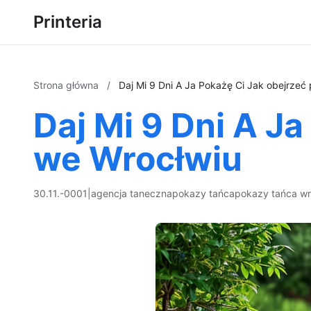
Printeria
Strona główna
/
Daj Mi 9 Dni A Ja Pokażę Ci Jak obejrzeć
Daj Mi 9 Dni A J
we Wrocłwiu
30.11.-0001
|
agencja taneczna
pokazy tańca
pokazy tańca w