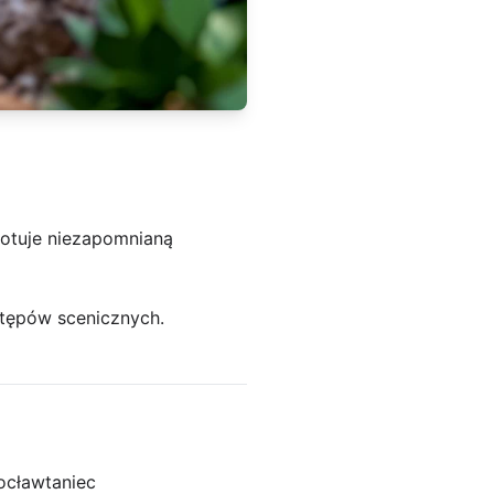
gotuje niezapomnianą
stępów scenicznych.
rocław
taniec