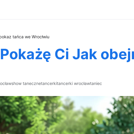
 pokaz tańca we Wrocłwiu
a Pokażę Ci Jak obe
rocław
show taneczne
tancerki
tancerki wrocław
taniec