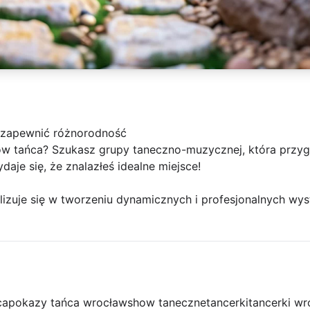
y zapewnić różnorodność
ów tańca? Szukasz grupy taneczno-muzycznej, która przy
aje się, że znalazłeś idealne miejsce!
lizuje się w tworzeniu dynamicznych i profesjonalnych wy
ca
pokazy tańca wrocław
show taneczne
tancerki
tancerki w