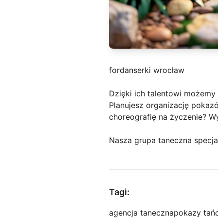
fordanserki wrocław
Dzięki ich talentowi możem
Planujesz organizację pokaz
choreografię na życzenie? Wyd
Nasza grupa taneczna specja
Tagi:
agencja taneczna
pokazy tań