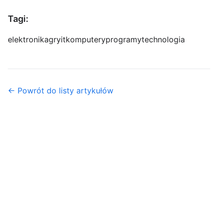
Tagi:
elektronika
gry
it
komputery
programy
technologia
← Powrót do listy artykułów