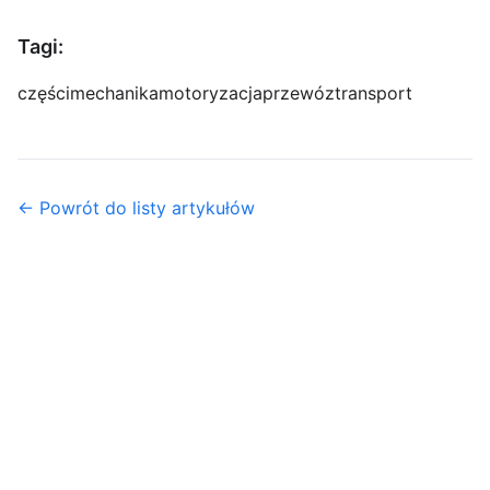
Tagi:
części
mechanika
motoryzacja
przewóz
transport
← Powrót do listy artykułów