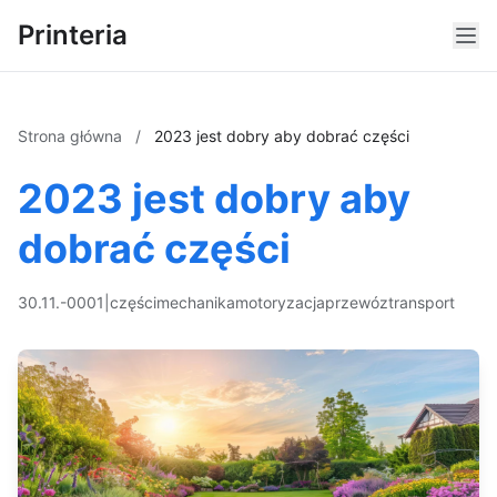
Printeria
Strona główna
/
2023 jest dobry aby dobrać części
2023 jest dobry aby
dobrać części
30.11.-0001
|
części
mechanika
motoryzacja
przewóz
transport