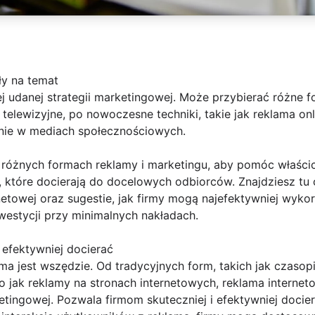
ły na temat
 udanej strategii marketingowej. Może przybierać różne fo
my telewizyjne, po nowoczesne techniki, takie jak reklama on
nie w mediach społecznościowych.
a różnych formach reklamy i marketingu, aby pomóc właścic
 które docierają do docelowych odbiorców. Znajdziesz tu 
netowej oraz sugestie, jak firmy mogą najefektywniej wykor
estycji przy minimalnych nakładach.
 efektywniej docierać
a jest wszędzie. Od tradycyjnych form, takich jak czasopis
o jak reklamy na stronach internetowych, reklama internet
ketingowej. Pozwala firmom skuteczniej i efektywniej doci