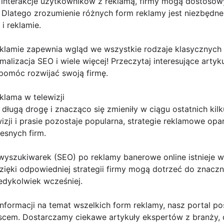
 interakcje użytkowników z reklamą, firmy mogą dostosow
 Dlatego zrozumienie różnych form reklamy jest niezbędne
i reklamie.
reklamie zapewnia wgląd we wszystkie rodzaje klasycznych
alizacja SEO i wiele więcej! Przeczytaj interesujące artyku
pomóc rozwijać swoją firmę.
lama w telewizji
 długą drogę i znacząco się zmieniły w ciągu ostatnich ki
ji i prasie pozostaje popularna, strategie reklamowe opart
esnych firm.
wyszukiwarek (SEO) po reklamy banerowe online istnieje w
Dzięki odpowiedniej strategii firmy mogą dotrzeć do znaczn
iedykolwiek wcześniej.
informacji na temat wszelkich form reklamy, nasz portal p
jscem. Dostarczamy ciekawe artykuły ekspertów z branży,