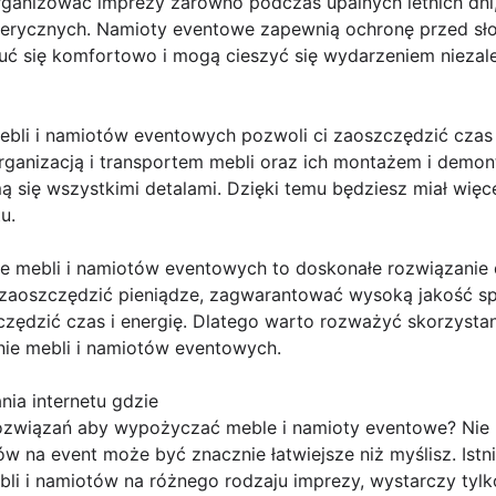
anizować imprezy zarówno podczas upalnych letnich dni,
erycznych. Namioty eventowe zapewnią ochronę przed sło
zuć się komfortowo i mogą cieszyć się wydarzeniem nieza
bli i namiotów eventowych pozwoli ci zaoszczędzić czas i
rganizacją i transportem mebli oraz ich montażem i demon
ą się wszystkimi detalami. Dzięki temu będziesz miał więce
u.
 mebli i namiotów eventowych to doskonałe rozwiązanie 
 zaoszczędzić pieniądze, zagwarantować wysoką jakość sp
zędzić czas i energię. Dlatego warto rozważyć skorzystan
nie mebli i namiotów eventowych.
ia internetu gdzie
ozwiązań aby wypożyczać meble i namioty eventowe? Nie m
 na event może być znacznie łatwiejsze niż myślisz. Istnie
li i namiotów na różnego rodzaju imprezy, wystarczy tylko