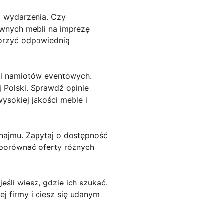
o wydarzenia. Czy
awnych mebli na imprezę
worzyć odpowiednią
 i namiotów eventowych.
j Polski. Sprawdź opinie
wysokiej jakości meble i
ynajmu. Zapytaj o dostępność
 porównać oferty różnych
li wiesz, gdzie ich szukać.
j firmy i ciesz się udanym