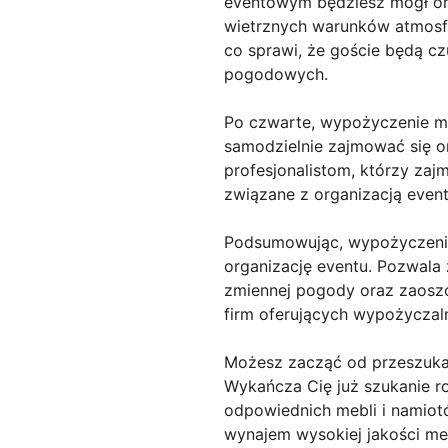
eventowym będziesz mógł org
wietrznych warunków atmosf
co sprawi, że goście będą c
pogodowych.
Po czwarte, wypożyczenie me
samodzielnie zajmować się o
profesjonalistom, którzy zajm
związane z organizacją event
Podsumowując, wypożyczenie
organizację eventu. Pozwala
zmiennej pogody oraz zaoszc
firm oferujących wypożyczal
Możesz zacząć od przeszukan
Wykańcza Cię już szukanie r
odpowiednich mebli i namiotów
wynajem wysokiej jakości meb