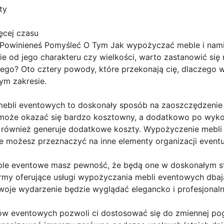
ty
ęcej czasu
Powinieneś Pomyśleć O Tym Jak wypożyczać meble i nami
nie od jego charakteru czy wielkości, warto zastanowić si
go? Oto cztery powody, które przekonają cię, dlaczego wa
ym zakresie.
mebli eventowych to doskonały sposób na zaoszczędzenie
może okazać się bardzo kosztowny, a dodatkowo po wykor
 również generuje dodatkowe koszty. Wypożyczenie mebli
e możesz przeznaczyć na inne elementy organizacji eventu
le eventowe masz pewność, że będą one w doskonałym sta
irmy oferujące usługi wypożyczania mebli eventowych dbają
twoje wydarzenie będzie wyglądać elegancko i profesjonaln
tów eventowych pozwoli ci dostosować się do zmiennej po