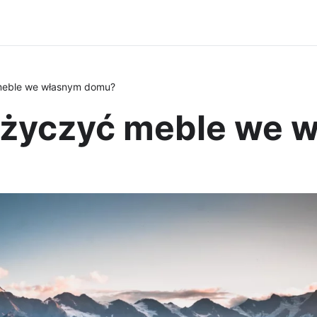
eble we własnym domu?
życzyć meble we 