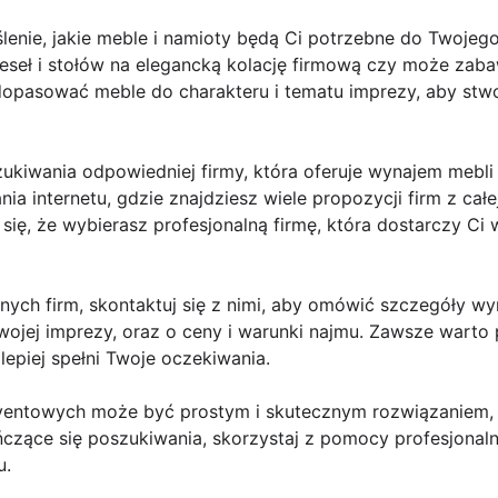
lenie, jakie meble i namioty będą Ci potrzebne do Twojeg
zeseł i stołów na elegancką kolację firmową czy może zab
dopasować meble do charakteru i tematu imprezy, aby st
ukiwania odpowiedniej firmy, która oferuje wynajem mebli
a internetu, gdzie znajdziesz wiele propozycji firm z całe
się, że wybierasz profesjonalną firmę, która dostarczy Ci 
alnych firm, skontaktuj się z nimi, aby omówić szczegóły w
wojej imprezy, oraz o ceny i warunki najmu. Zawsze warto
jlepiej spełni Twoje oczekiwania.
entowych może być prostym i skutecznym rozwiązaniem, jeś
ńczące się poszukiwania, skorzystaj z pomocy profesjonalne
u.