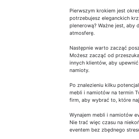
Pierwszym krokiem jest okreś
potrzebujesz eleganckich kr
plenerową? Ważne jest, aby 
atmosferę.
Następnie warto zacząć posz
Możesz zacząć od przeszukani
innych klientów, aby upewnić 
namioty.
Po znalezieniu kilku potencj
mebli i namiotów na termin T
firm, aby wybrać to, które na
Wynajem mebli i namiotów ev
Nie trać więc czasu na nieko
eventem bez zbędnego stres